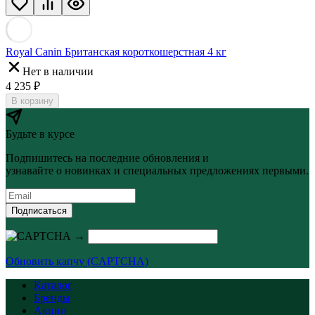
Royal Canin Британская короткошерстная 4 кг
Нет в наличии
4 235
₽
В корзину
Будьте в курсе
Подпишитесь на последние обновления и
узнавайте о новинках и специальных предложениях первыми.
Подписаться
→
Обновить капчу (CAPTCHA)
Каталог
Бренды
Акции