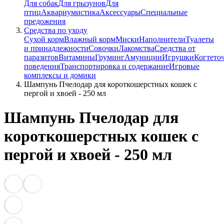
Для собак
Для грызунов
Для
птиц
Аквариумистика
Аксессуары
Специальные
предожения
Средства по уходу
Сухой корм
Влажный корм
Миски
Наполнители
Туалеты
и принадлежности
Совочки
Лакомства
Средства от
паразитов
Витамины
Груминг
Амуниции
Игрушки
Когтето
поведения
Транспортировка и содержание
Игровые
комплексы и домики
Шампунь Пчелодар для короткошерстных кошек с
пергой и хвоей - 250 мл
Шампунь Пчелодар для
короткошерстных кошек с
пергой и хвоей - 250 мл