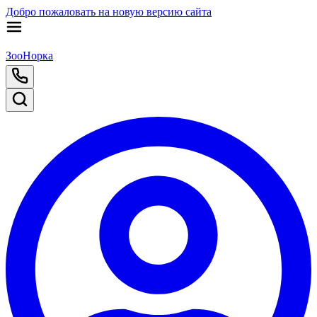
Добро пожаловать на новую версию сайта
ЗооНорка