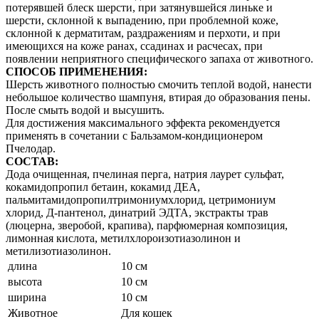
потерявшей блеск шерсти, при затянувшейся линьке и
шерсти, склонной к выпадению, при проблемной коже,
склонной к дерматитам, раздражениям и перхоти, и при
имеющихся на коже ранах, ссадинах и расчесах, при
появлении неприятного специфического запаха от животного.
СПОСОБ ПРИМЕНЕНИЯ:
Шерсть животного полностью смочить теплой водой, нанести
небольшое количество шампуня, втирая до образования пены.
После смыть водой и высушить.
Для достижения максимального эффекта рекомендуется
применять в сочетании с Бальзамом-кондиционером
Пчелодар.
СОСТАВ:
Дода очищенная, пчелиная перга, натрия лаурет сульфат,
кокамидопропил бетаин, кокамид ДЕА,
пальмитамидопропилтримониумхлорид, цетримониум
хлорид, Д-пантенол, динатрий ЭДТА, экстракты трав
(люцерна, зверобой, крапива), парфюмерная композиция,
лимонная кислота, метилхлороизотиазолинон и
метилизотиазолинон.
длина
10 см
высота
10 см
ширина
10 см
Животное
Для кошек