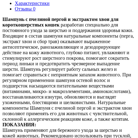
Характеристики
Отзывы 0
Шампунь с пчелиной пергой и экстрактом хвои для
короткошерстных кошек
разработан специально для
постоянного ухода за шерстью и поддержания здоровья кожи.
Входящие в состав шампуня натуральные компоненты (перга,
экстракт хвои и сбор трав) оказывают выраженное
антисептическое, ранозаживляющее и дезодорирующее
действие на кожу животного, глубоко питают, увлажняют и
стимулируют рост шерстного покрова, помогают сократить
период линьки и предотвратить чрезмерное выпадение
шерсти. Шампунь регулирует работу сальных желез и
помогает справиться с неприятным запахом животного. При
регулярном применении шампуня остевой волос и
подшерсток насыщаются питательными веществами
(витаминами, микро- и макроэлементами, аминокислотами),
восстанавливаются изнутри, обновляются и выглядят
ухоженными, блестящими и шелковистыми. Натуральные
компоненты Шампуня с пчелиной пергой и экстрактом хвои
позволяют применять его для животных с чувствительной,
склонной к аллергическим реакциям коже, а также котятам.
ПОКАЗАНИЯ:
Шампунь применяют для бережного ухода за шерстью и
кожей животных. Рекомендовано использовать при тусклой,