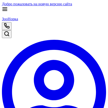
Добро пожаловать на новую версию сайта
ЗооНорка