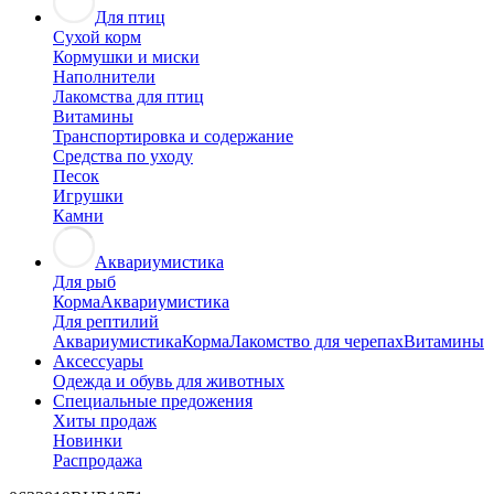
Для птиц
Сухой корм
Кормушки и миски
Наполнители
Лакомства для птиц
Витамины
Транспортировка и содержание
Средства по уходу
Песок
Игрушки
Камни
Аквариумистика
Для рыб
Корма
Аквариумистика
Для рептилий
Аквариумистика
Корма
Лакомство для черепах
Витамины
Аксессуары
Одежда и обувь для животных
Специальные предожения
Хиты продаж
Новинки
Распродажа