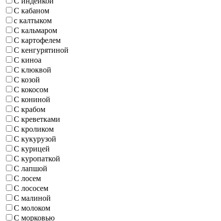
С индейкой
С кабаном
с калтыком
С кальмаром
С картофелем
С кенгурятиной
С киноа
С клюквой
С козой
С кокосом
С кониной
С крабом
С креветками
С кроликом
С кукурузой
С курицей
С куропаткой
С лапшой
С лосем
С лососем
С малиной
С молоком
С морковью