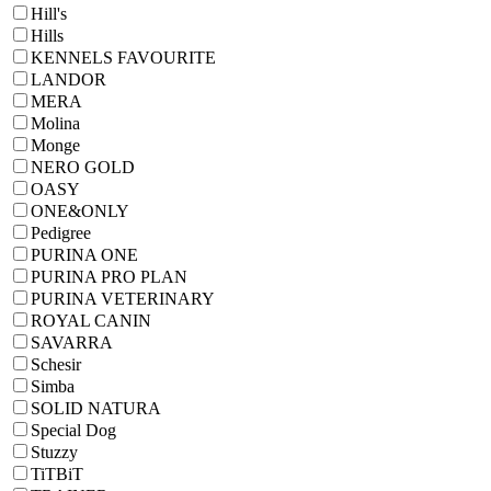
Hill's
Hills
KENNELS FAVOURITE
LANDOR
MERA
Molina
Monge
NERO GOLD
OASY
ONE&ONLY
Pedigree
PURINA ONE
PURINA PRO PLAN
PURINA VETERINARY
ROYAL CANIN
SAVARRA
Schesir
Simba
SOLID NATURA
Special Dog
Stuzzy
TiTBiT