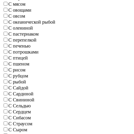
С мясом
С овощами
С овсом
С океанической рыбой
С олениной
С пастернаком
С перепелкой
С печенью
С потрошками
С птицей
С пшеном
С рисом
С рубцом
С рыбой
С Сайдой
С Сардиной
С Свининой
С Сельдью
С Сердцем
С Сибасом
С Страусом
С Сыром