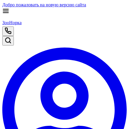
Добро пожаловать на новую версию сайта
ЗооНорка