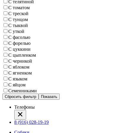
С телятиной
С томатом
С треской
С тунцом
С тыквой
С уткой
С фасолью
С форелью
С цуккини
С цыпленком
С черникой
С яблоком
С ягненком
С языком
С яйцом
Семенниками
Сбросить фильтр
Показать
Телефоны
8 (916) 028-19-19
Собаки