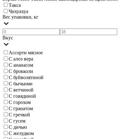
Такса
Чихуахуа
Вес упаковки, кг
Вкус
Ассорти мясное
С алоэ вера
С ананасом
С брокколи
С буйволятиной
С бычьими
С ветчиной
С говядиной
С горохом
С гранатом
С гречкой
С гусем
С дичью
С желудком