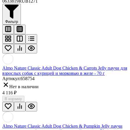
0
633819
RUB
1271
Фильтр
Almo Nature Classic Adult Dog Chicken & Carrots Jelly паучи для
взрослых собак с курицей и морковью в желе - 70 г
Артикул:
658754
Нет в наличии
4 116
₽
В корзину
Almo Nature Classic Adult Dog Chicken & Pumpkin Jelly паучи