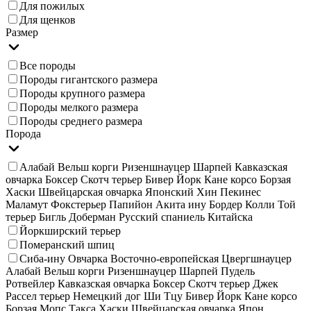
Для пожилых
Для щенков
Размер
Все породы
Породы гигантского размера
Породы крупного размера
Породы мелкого размера
Породы среднего размера
Порода
Алабай Вельш корги Ризеншнауцер Шарпей Кавказская
овчарка Боксер Скотч терьер Бивер Йорк Кане корсо Борзая
Хаски Швейцарская овчарка Японский Хин Пекинес
Маламут Фокстерьер Папийон Акита ину Бордер Колли Той
терьер Бигль Доберман Русский спаниель Китайска
Йоркширский терьер
Померанский шпиц
Сиба-ину Овчарка Восточно-европейская Цвергшнауцер
Алабай Вельш корги Ризеншнауцер Шарпей Пудель
Ротвейлер Кавказская овчарка Боксер Скотч терьер Джек
Рассел терьер Немецкий дог Ши Тцу Бивер Йорк Кане корсо
Борзая Мопс Такса Хаски Швейцарская овчарка Япон