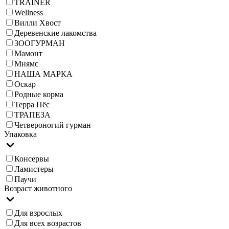
TRAINER
Wellness
Вилли Хвост
Деревенские лакомства
ЗООГУРМАН
Мамонт
Мнямс
НАША МАРКА
Оскар
Родные корма
Терра Пёс
ТРАПЕЗА
Четвероногий гурман
Упаковка
Консервы
Ламистеры
Паучи
Возраст животного
Для взрослых
Для всех возрастов