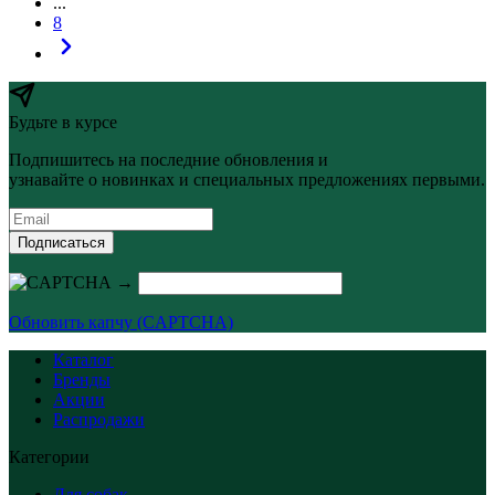
...
8
Будьте в курсе
Подпишитесь на последние обновления и
узнавайте о новинках и специальных предложениях первыми.
Подписаться
→
Обновить капчу (CAPTCHA)
Каталог
Бренды
Акции
Распродажи
Категории
Для собак