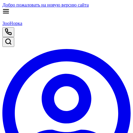
Добро пожаловать на новую версию сайта
ЗооНорка