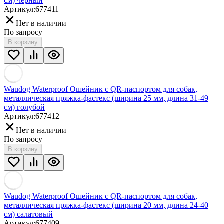
см) черный
Артикул:
677411
Нет в наличии
По запросу
В корзину
Waudog Waterproof Ошейник с QR-паспортом для собак,
металлическая пряжка-фастекс (ширина 25 мм, длина 31-49
см) голубой
Артикул:
677412
Нет в наличии
По запросу
В корзину
Waudog Waterproof Ошейник с QR-паспортом для собак,
металлическая пряжка-фастекс (ширина 20 мм, длина 24-40
см) салатовый
Артикул:
677409