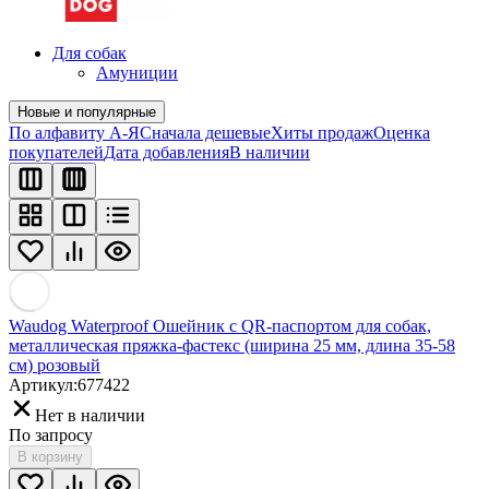
Для собак
Амуниции
Новые и популярные
По алфавиту А-Я
Сначала дешевые
Хиты продаж
Оценка
покупателей
Дата добавления
В наличии
Waudog Waterproof Ошейник с QR-паспортом для собак,
металлическая пряжка-фастекс (ширина 25 мм, длина 35-58
см) розовый
Артикул:
677422
Нет в наличии
По запросу
В корзину