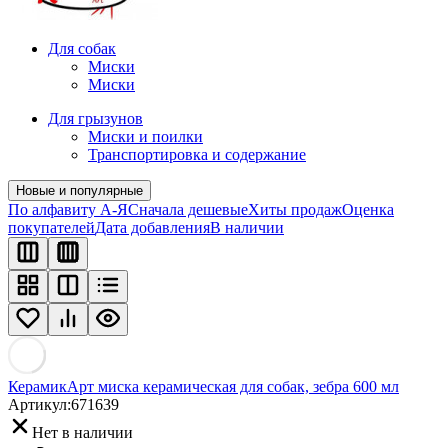
Для собак
Миски
Миски
Для грызунов
Миски и поилки
Транспортировка и содержание
Новые и популярные
По алфавиту А-Я
Сначала дешевые
Хиты продаж
Оценка
покупателей
Дата добавления
В наличии
КерамикАрт миска керамическая для собак, зебра 600 мл
Артикул:
671639
Нет в наличии