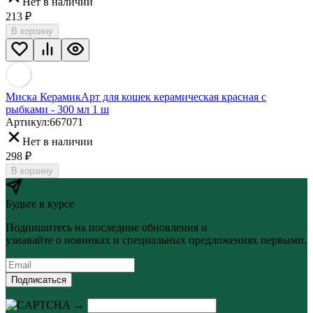
Нет в наличии
213
₽
В корзину
Миска КерамикАрт для кошек керамическая красная с
рыбками - 300 мл 1 ш
Артикул:
667071
Нет в наличии
298
₽
В корзину
Будьте в курсе
Подпишитесь на последние обновления и
узнавайте о новинках и специальных предложениях первыми.
Подписаться
→