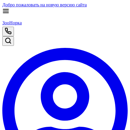
Добро пожаловать на новую версию сайта
ЗооНорка