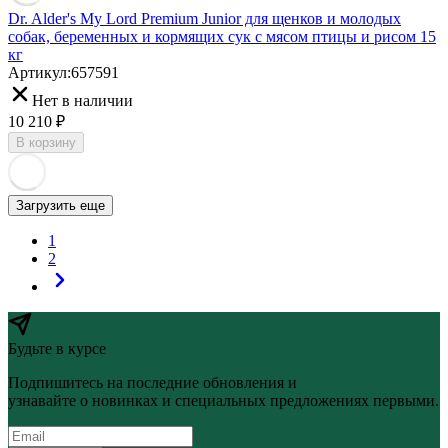
Dr. Alder's My Lord Premium Junior для щенков и молодых
собак, беременных и кормящих сук с мясом птицы и рисом 15
кг
Артикул:
657591
Нет в наличии
10 210
₽
В корзину
Загрузить еще
1
2
Будьте в курсе
Подпишитесь на последние обновления и
узнавайте о новинках и специальных предложениях первыми.