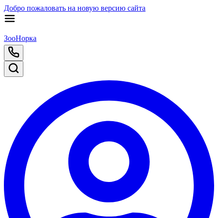
Добро пожаловать на новую версию сайта
ЗооНорка