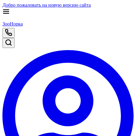
Добро пожаловать на новую версию сайта
ЗооНорка