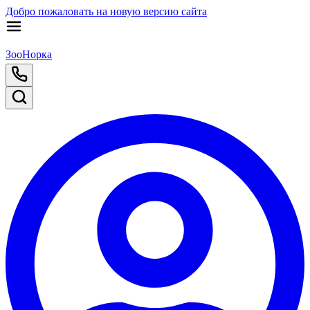
Добро пожаловать на новую версию сайта
ЗооНорка