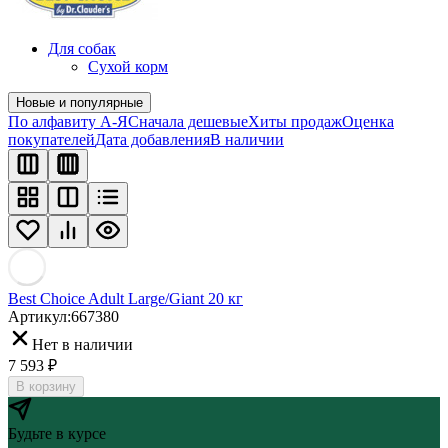
Для собак
Сухой корм
Новые и популярные
По алфавиту А-Я
Сначала дешевые
Хиты продаж
Оценка
покупателей
Дата добавления
В наличии
Best Choice Adult Large/Giant 20 кг
Артикул:
667380
Нет в наличии
7 593
₽
В корзину
Будьте в курсе