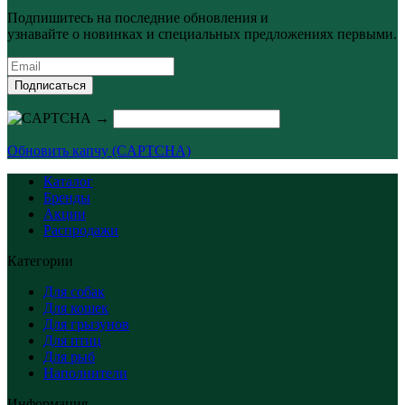
Подпишитесь на последние обновления и
узнавайте о новинках и специальных предложениях первыми.
Подписаться
→
Обновить капчу (CAPTCHA)
Каталог
Бренды
Акции
Распродажи
Категории
Для собак
Для кошек
Для грызунов
Для птиц
Для рыб
Наполнители
Информация