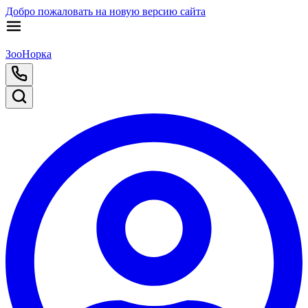
Добро пожаловать на новую версию сайта
ЗооНорка