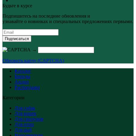
Будьте в курсе
Подпишитесь на последние обновления и
узнавайте о новинках и специальных предложениях первыми.
Подписаться
→
Обновить капчу (CAPTCHA)
Каталог
Бренды
Акции
Распродажи
Категории
Для собак
Для кошек
Для грызунов
Для птиц
Для рыб
Наполнители