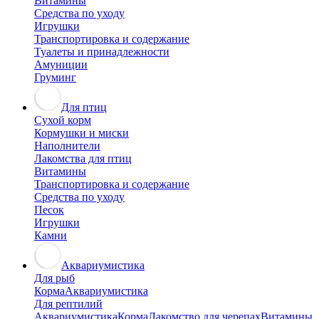
Витамины
Средства по уходу
Игрушки
Транспортировка и содержание
Туалеты и принадлежности
Амуниции
Груминг
Для птиц
Сухой корм
Кормушки и миски
Наполнители
Лакомства для птиц
Витамины
Транспортировка и содержание
Средства по уходу
Песок
Игрушки
Камни
Аквариумистика
Для рыб
Корма
Аквариумистика
Для рептилий
Аквариумистика
Корма
Лакомство для черепах
Витамины