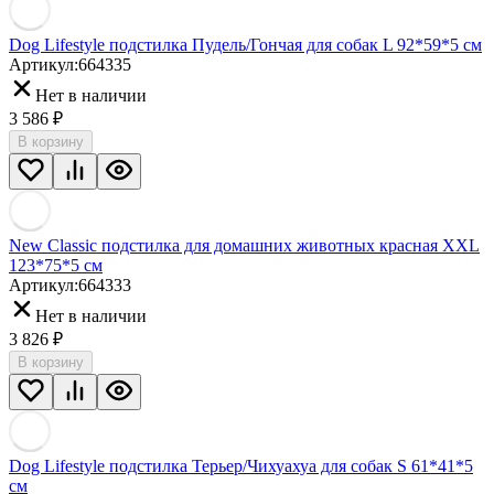
Dog Lifestyle подстилка Пудель/Гончая для собак L 92*59*5 см
Артикул:
664335
Нет в наличии
3 586
₽
В корзину
New Classic подстилка для домашних животных красная XXL
123*75*5 см
Артикул:
664333
Нет в наличии
3 826
₽
В корзину
Dog Lifestyle подстилка Терьер/Чихуахуа для собак S 61*41*5
см