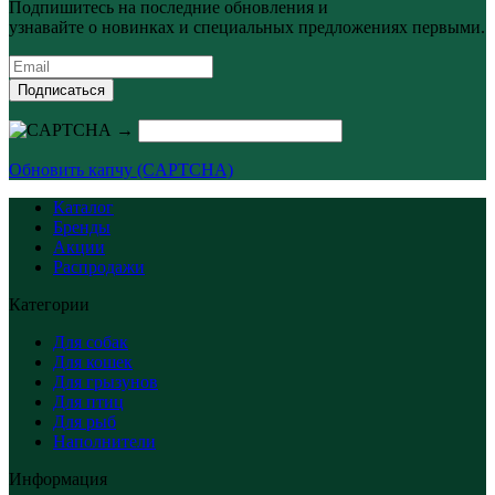
Подпишитесь на последние обновления и
узнавайте о новинках и специальных предложениях первыми.
Подписаться
→
Обновить капчу (CAPTCHA)
Каталог
Бренды
Акции
Распродажи
Категории
Для собак
Для кошек
Для грызунов
Для птиц
Для рыб
Наполнители
Информация