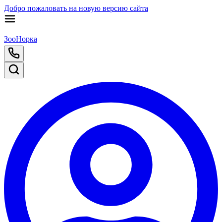
Добро пожаловать на новую версию сайта
ЗооНорка