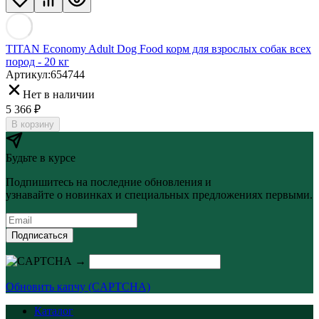
TITAN Economy Adult Dog Food корм для взрослых собак всех
пород - 20 кг
Артикул:
654744
Нет в наличии
5 366
₽
В корзину
Будьте в курсе
Подпишитесь на последние обновления и
узнавайте о новинках и специальных предложениях первыми.
Подписаться
→
Обновить капчу (CAPTCHA)
Каталог