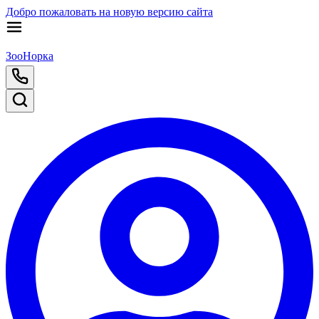
Добро пожаловать на новую версию сайта
ЗооНорка