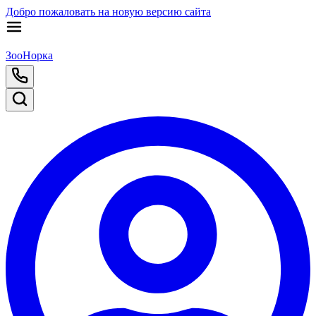
Добро пожаловать на новую версию сайта
ЗооНорка