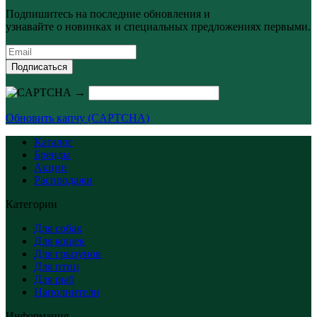
Подпишитесь на последние обновления и
узнавайте о новинках и специальных предложениях первыми.
Подписаться
→
Обновить капчу (CAPTCHA)
Каталог
Бренды
Акции
Распродажи
Категории
Для собак
Для кошек
Для грызунов
Для птиц
Для рыб
Наполнители
Информация