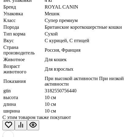
Вес упаковки
4 кг
Бренд
ROYAL CANIN
Упаковка
Мешок
Класс
Супер премиум
Порода
Британские короткошерстные кошки
Тип корма
Сухой
Вкус
С курицей, С птицей
Страна
Россия, Франция
производитель
Животное
Для кошек
Возраст
Для взрослых
животного
При высокой активности При низкой
Показания
активности
gtin
3182550756440
высота
10 см
длина
10 см
ширина
10 см
С этим товаром также покупают