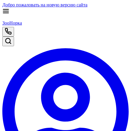
Добро пожаловать на новую версию сайта
ЗооНорка