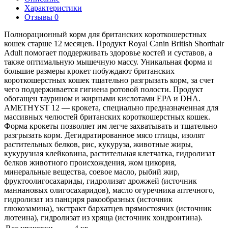
Характеристики
Отзывы 0
Полнорационный корм для британских короткошерстных
кошек старше 12 месяцев. Продукт Royal Canin British Shorthair
Adult помогает поддерживать здоровье костей и суставов, а
также оптимальную мышечную массу. Уникальная форма и
большие размеры крокет побуждают британских
короткошерстных кошек тщательно разгрызать корм, за счет
чего поддерживается гигиена ротовой полости. Продукт
обогащен таурином и жирными кислотами EPA и DHA.
AMETHYST 12 — крокета, специально предназначенная для
массивных челюстей британских короткошерстных кошек.
Форма крокеты позволяет им легче захватывать и тщательно
разгрызать корм. Дегидратированное мясо птицы, изолят
растительных белков, рис, кукуруза, животные жиры,
кукурузная клейковина, растительная клетчатка, гидролизат
белков животного происхождения, жом цикория,
минеральные вещества, соевое масло, рыбий жир,
фруктоолигосахариды, гидролизат дрожжей (источник
мaннановых олигосахаридов), масло огуречника аптечного,
гидролизат из панциря ракообразных (источник
глюкозамина), экстракт бархатцев прямостоячих (источник
лютеина), гидролизат из хряща (источник хондроитина).