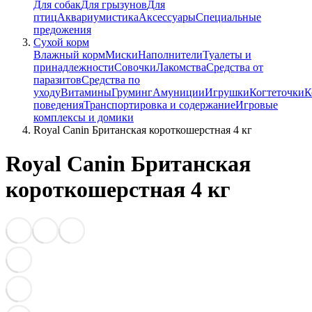
Для собак
Для грызунов
Для
птиц
Аквариумистика
Аксессуары
Специальные
предожения
Сухой корм
Влажный корм
Миски
Наполнители
Туалеты и
принадлежности
Совочки
Лакомства
Средства от
паразитов
Средства по
уходу
Витамины
Груминг
Амуниции
Игрушки
Когтеточки
К
поведения
Транспортировка и содержание
Игровые
комплексы и домики
Royal Canin Британская короткошерстная 4 кг
Royal Canin Британская
короткошерстная 4 кг