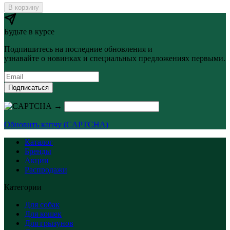
В корзину
Будьте в курсе
Подпишитесь на последние обновления и
узнавайте о новинках и специальных предложениях первыми.
Подписаться
→
Обновить капчу (CAPTCHA)
Каталог
Бренды
Акции
Распродажи
Категории
Для собак
Для кошек
Для грызунов