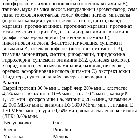
токоферолов и лимонной кислоты (источник витамина Е),
тапиока, мука из мяса лосося, натуральный ароматизатор, семя
льна, гороховая клетчатка, томат, фосфат натрия, минералы
(карбонат кальция, сульфат железа, оксид цинка, оксид
марганца, протеинат цинка, протеинат марганца, протеинат
меди. селенит натрия, йодат кальция), витамины витамины
(альфа- токоферола ацетат (источник витамина Е),
никотиновая кислота, d-пантотенат кальция, суплемент
витамина А, холекальциферол (источник витамина D3),
тиамина мононитрат, биотин, рибофлавин, пиридоксина
гидрохлорид, суплемент витамина B12, фолиевая кислота),
хлорид холина, сушенаяя ламинария, базилик, петрушка,
орегано, аскорбиновая кислота (витамин С), экстракт юкки
Шидигера, сушеная папайя, экстракт розмарина.
Анализ
Сырой протеин 30 % мин., сырй жир 20% мин., клетчатка
4,5% макс., влажность 10% макс., зола 10 5 макс., кальций
1,45% мин., фосфор мин 1%, натрий 0,28% мин., витамин А
22 000 МЕ/кг мин., витамин D3 1800 МЕ/кг мин., витамин E
130 МЕ/кг мин., таурин 0,24% мин, докозагексаеновая кислота
(ДГК) 0,6% мин.
Вес упаковки
0 кг
Бренд
Pronature
Упаковка
Мешок