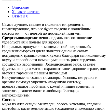
Описание
Характеристики
Отзывы 0
Самые лучшие, свежие и полезные ингредиенты,
гарантирующие, что все будет съедено с полнейшим
восторгом — от первой до последней гранулы.
Средиземноморское меню
- идеальное соотношение
удовольствия и пользы для здоровья
Из цельных продуктов с минимальной подготовкой,
средиземноморская диета является одной из самых
популярных традиционных кухонь благодаря великолепному
вкусу и способности помочь уменьшить риск сердечно-
сосудистых заболеваний. Холодноводная рыба, свежие
фрукты, овощи и масла сохраняют ваше здоровое сердце, оно
бьется в гармонии с вашим питомцем!
Высушенные на солнце помидоры, базилик, петрушка и
орегано помогут укрепить иммунную систему,
предотвращают проблемы с кожей и пищеварением, и
защитят организм вашего любимца благодаря
антиоксидантам.
Состав
Мука из мяса сельди Менхаден, лосось, чечевица, сладкий
картофель, растительное масло (сохранено с помощью смеси