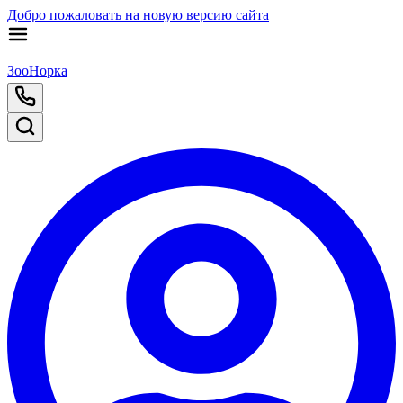
Добро пожаловать на новую версию сайта
ЗооНорка