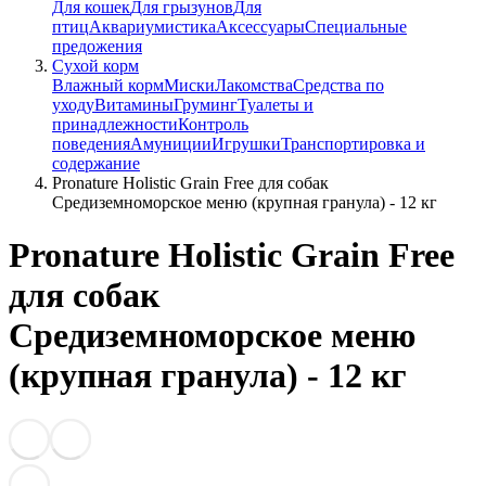
Для кошек
Для грызунов
Для
птиц
Аквариумистика
Аксессуары
Специальные
предожения
Сухой корм
Влажный корм
Миски
Лакомства
Средства по
уходу
Витамины
Груминг
Туалеты и
принадлежности
Контроль
поведения
Амуниции
Игрушки
Транспортировка и
содержание
Pronature Holistic Grain Free для собак
Средиземноморское меню (крупная гранула) - 12 кг
Pronature Holistic Grain Free
для собак
Средиземноморское меню
(крупная гранула) - 12 кг