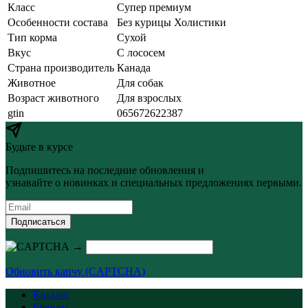
Класс
Супер премиум
Особенности состава
Без курицы Холистики
Тип корма
Сухой
Вкус
С лососем
Страна производитель
Канада
Животное
Для собак
Возраст животного
Для взрослых
gtin
065672622387
Будьте в курсе
Подпишитесь на последние обновления и
узнавайте о новинках и специальных предложениях первыми.
Подписаться
→
Обновить капчу (CAPTCHA)
Каталог
Бренды