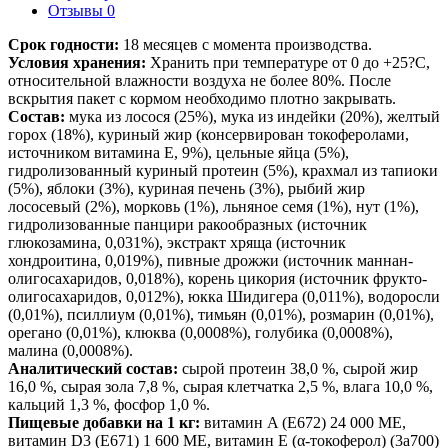
Отзывы 0
Срок годности:
18 месяцев с момента производства.
Условия хранения:
Хранить при температуре от 0 до +25?С,
относительной влажности воздуха не более 80%. После
вскрытия пакет с кормом необходимо плотно закрывать.
Состав:
мука из лосося (25%), мука из индейки (20%), желтый
горох (18%), куриный жир (консервирован токоферолами,
источником витамина Е, 9%), цельные яйца (5%),
гидролизованный куриный протеин (5%), крахмал из тапиоки
(5%), яблоки (3%), куриная печень (3%), рыбий жир
лососевый (2%), морковь (1%), льняное семя (1%), нут (1%),
гидролизованные панцири ракообразных (источник
глюкозамина, 0,031%), экстракт хряща (источник
хондроитина, 0,019%), пивные дрожжи (источник маннан-
олигосахаридов, 0,018%), корень цикория (источник фрукто-
олигосахаридов, 0,012%), юкка Шидигера (0,011%), водоросли
(0,01%), псиллиум (0,01%), тимьян (0,01%), розмарин (0,01%),
орегано (0,01%), клюква (0,0008%), голубика (0,0008%),
малина (0,0008%).
Аналитический состав:
сырой протеин 38,0 %, сырой жир
16,0 %, сырая зола 7,8 %, сырая клетчатка 2,5 %, влага 10,0 %,
кальций 1,3 %, фосфор 1,0 %.
Пищевые добавки на 1 кг:
витамин A (E672) 24 000 МЕ,
витамин D3 (E671) 1 600 МЕ, витамин E (α-токоферол) (3a700)