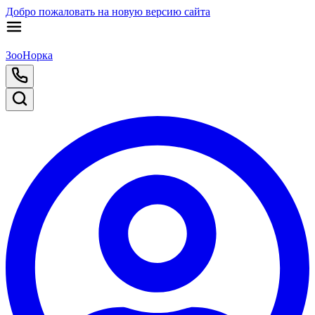
Добро пожаловать на новую версию сайта
ЗооНорка