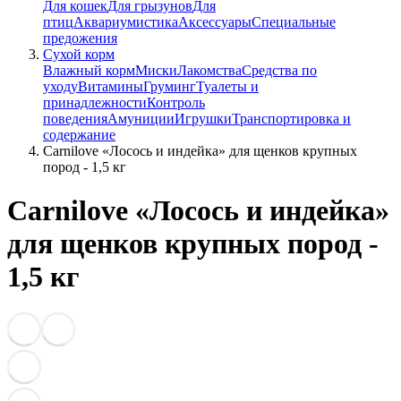
Для кошек
Для грызунов
Для
птиц
Аквариумистика
Аксессуары
Специальные
предожения
Сухой корм
Влажный корм
Миски
Лакомства
Средства по
уходу
Витамины
Груминг
Туалеты и
принадлежности
Контроль
поведения
Амуниции
Игрушки
Транспортировка и
содержание
Carnilove «Лосось и индейка» для щенков крупных
пород - 1,5 кг
Carnilove «Лосось и индейка»
для щенков крупных пород -
1,5 кг