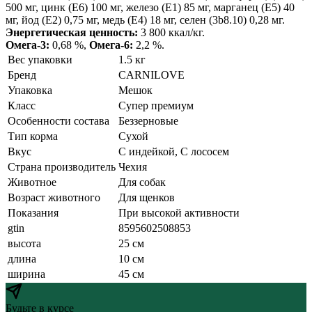
500 мг, цинк (E6) 100 мг, железо (E1) 85 мг, марганец (E5) 40
мг, йод (E2) 0,75 мг, медь (E4) 18 мг, селен (3b8.10) 0,28 мг.
Энергетическая ценность:
3 800 ккал/кг.
Омега-3:
0,68 %,
Омега-6:
2,2 %.
Вес упаковки
1.5 кг
Бренд
CARNILOVE
Упаковка
Мешок
Класс
Супер премиум
Особенности состава
Беззерновые
Тип корма
Сухой
Вкус
С индейкой, С лососем
Страна производитель
Чехия
Животное
Для собак
Возраст животного
Для щенков
Показания
При высокой активности
gtin
8595602508853
высота
25 см
длина
10 см
ширина
45 см
Будьте в курсе