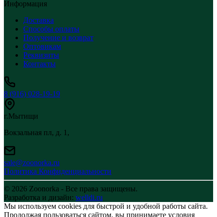
Информация
Доставка
Способы оплаты
Получение и возврат
Оптовикам
Реквизиты
Контакты
8 (916) 028-19-19
г.Мытищи
Вокзальная пл, д. 1,
sale@zoonorka.ru
Политика Конфиденциальности
© 2026 Zoonorka - Все права защищены.
Разработка и дизайн:
welldi.ru
Мы используем cookies для быстрой и удобной работы сайта.
Продолжая пользоваться сайтом, вы принимаете условия