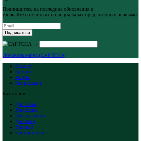
Подпишитесь на последние обновления и
узнавайте о новинках и специальных предложениях первыми.
Подписаться
→
Обновить капчу (CAPTCHA)
Каталог
Бренды
Акции
Распродажи
Категории
Для собак
Для кошек
Для грызунов
Для птиц
Для рыб
Наполнители