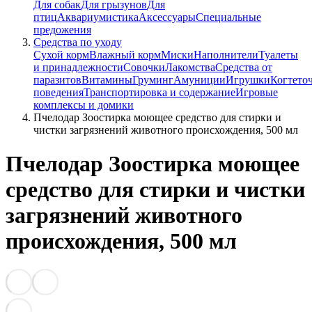
Для собак
Для грызунов
Для
птиц
Аквариумистика
Аксессуары
Специальные
предожения
Средства по уходу
Сухой корм
Влажный корм
Миски
Наполнители
Туалеты
и принадлежности
Совочки
Лакомства
Средства от
паразитов
Витамины
Груминг
Амуниции
Игрушки
Когтето
поведения
Транспортировка и содержание
Игровые
комплексы и домики
Пчелодар Зоостирка моющее средство для стирки и
чистки загрязнений животного происхождения, 500 мл
Пчелодар Зоостирка моющее
средство для стирки и чистки
загрязнений животного
происхождения, 500 мл