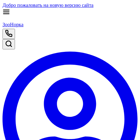
Добро пожаловать на новую версию сайта
ЗооНорка