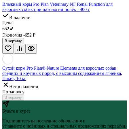
Влажный корм Pro Plan Veterinary NF Renal Function для
взрослых собак при патологии почек - 400 г
В наличии
Цена:
652
₽
Экономия -652
₽
В корзину
Сухой корм Pro Plan® Nature Elements для взрослых собак
средних и крупных пород, с высоким содержанием ягненка,
Пакет, 10 кг
Нет в наличии
По запросу
В корзину
Будьте в курсе
Подпишитесь на последние обновления и
узнавайте о новинках и специальных предложениях первыми.