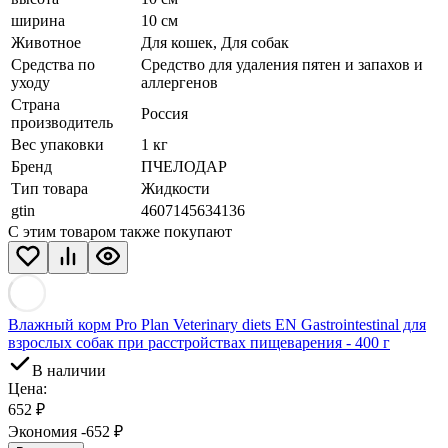
ширина
10 см
Животное
Для кошек, Для собак
Средства по
Средство для удаления пятен и запахов и
уходу
аллергенов
Страна
Россия
производитель
Вес упаковки
1 кг
Бренд
ПЧЕЛОДАР
Тип товара
Жидкости
gtin
4607145634136
С этим товаром также покупают
Влажный корм Pro Plan Veterinary diets EN Gastrointestinal для
взрослых собак при расстройствах пищеварения - 400 г
В наличии
Цена:
652
₽
Экономия -652
₽