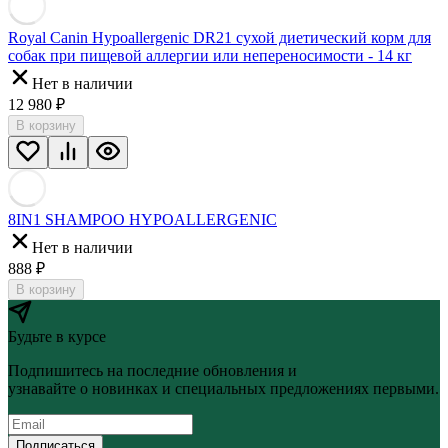
Royal Canin Hypoallergenic DR21 сухой диетический корм для
собак при пищевой аллергии или непереносимости - 14 кг
Нет в наличии
12 980
₽
В корзину
8IN1 SHAMPOO HYPOALLERGENIC
Нет в наличии
888
₽
В корзину
Будьте в курсе
Подпишитесь на последние обновления и
узнавайте о новинках и специальных предложениях первыми.
Подписаться