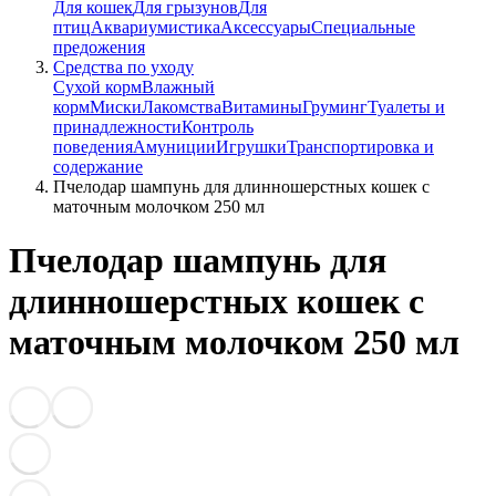
Для кошек
Для грызунов
Для
птиц
Аквариумистика
Аксессуары
Специальные
предожения
Средства по уходу
Сухой корм
Влажный
корм
Миски
Лакомства
Витамины
Груминг
Туалеты и
принадлежности
Контроль
поведения
Амуниции
Игрушки
Транспортировка и
содержание
Пчелодар шампунь для длинношерстных кошек с
маточным молочком 250 мл
Пчелодар шампунь для
длинношерстных кошек с
маточным молочком 250 мл