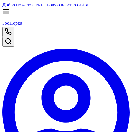
Добро пожаловать на новую версию сайта
ЗооНорка