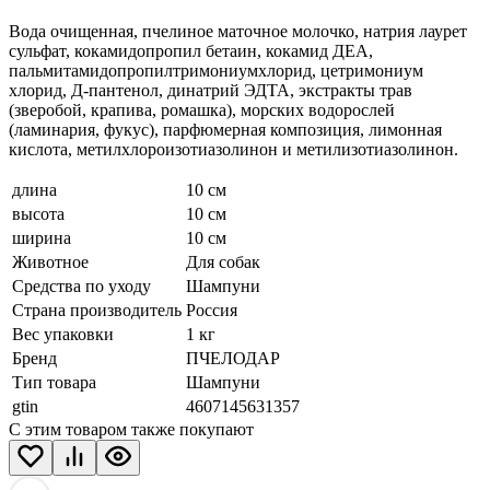
Вода очищенная, пчелиное маточное молочко, натрия лаурет
сульфат, кокамидопропил бетаин, кокамид ДЕА,
пальмитамидопропилтримониумхлорид, цетримониум
хлорид, Д-пантенол, динатрий ЭДТА, экстракты трав
(зверобой, крапива, ромашка), морских водорослей
(ламинария, фукус), парфюмерная композиция, лимонная
кислота, метилхлороизотиазолинон и метилизотиазолинон.
длина
10 см
высота
10 см
ширина
10 см
Животное
Для собак
Средства по уходу
Шампуни
Страна производитель
Россия
Вес упаковки
1 кг
Бренд
ПЧЕЛОДАР
Тип товара
Шампуни
gtin
4607145631357
С этим товаром также покупают