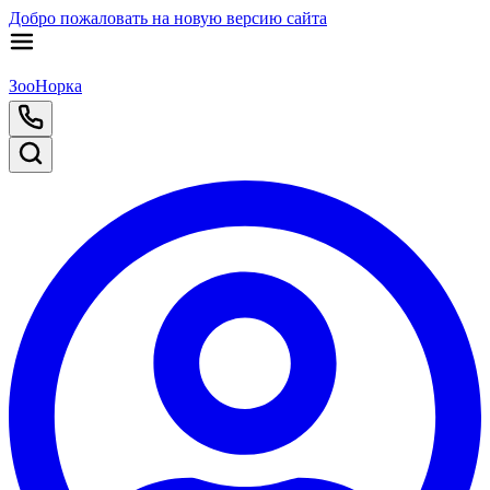
Добро пожаловать на новую версию сайта
ЗооНорка