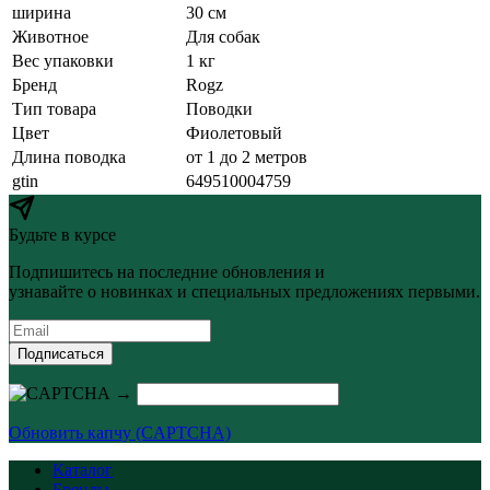
ширина
30 см
Животное
Для собак
Вес упаковки
1 кг
Бренд
Rogz
Тип товара
Поводки
Цвет
Фиолетовый
Длина поводка
от 1 до 2 метров
gtin
649510004759
Будьте в курсе
Подпишитесь на последние обновления и
узнавайте о новинках и специальных предложениях первыми.
Подписаться
→
Обновить капчу (CAPTCHA)
Каталог
Бренды