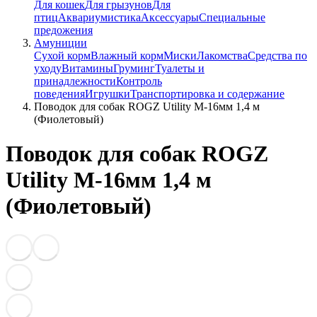
Для кошек
Для грызунов
Для
птиц
Аквариумистика
Аксессуары
Специальные
предожения
Амуниции
Сухой корм
Влажный корм
Миски
Лакомства
Средства по
уходу
Витамины
Груминг
Туалеты и
принадлежности
Контроль
поведения
Игрушки
Транспортировка и содержание
Поводок для собак ROGZ Utility M-16мм 1,4 м
(Фиолетовый)
Поводок для собак ROGZ
Utility M-16мм 1,4 м
(Фиолетовый)