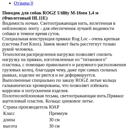
Отзывы 0
Поводок для собак ROGZ Utility M-16мм 1,4 м
(Фиолетовый HL11E)
Видимость ночью. Светоотражающая нить, вплетенная в
нейлоновую ленту - для обеспечения лучшей видимости
собаки в темное время суток.
Специальная конструкция пряжки Rog Loc - очень крепкая
(система Fort Knox). Замок может быть расстегнут только
рукой человека.
Технология распределения нагрузки позволяет снизить
нагрузку на пряжки, изготовленные из "титанового"
пластика, с помощью правильного и разумного расположения
грузовых колец, благодаря чему, даже при самых сильных
рывках, изделие не рвется и не деформируется.
Выполненные специально по заказу ROGZ литые кольца
гальванически хромированы, что позволяет избежать
коррозии и потускнения изделия.
Полотно:нейлоновая тесьма, светоотражающая нить.Пряжки:
ацетиловый пластик. Кольца: цинковое литье.
Страна производитель
ЮАР
Класс
Премиум
длина
30 см
высота
30 см