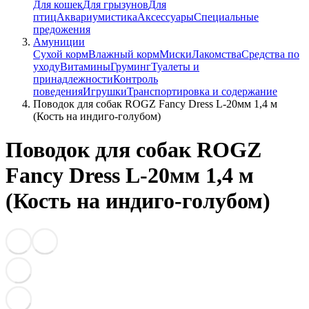
Для кошек
Для грызунов
Для
птиц
Аквариумистика
Аксессуары
Специальные
предожения
Амуниции
Сухой корм
Влажный корм
Миски
Лакомства
Средства по
уходу
Витамины
Груминг
Туалеты и
принадлежности
Контроль
поведения
Игрушки
Транспортировка и содержание
Поводок для собак ROGZ Fancy Dress L-20мм 1,4 м
(Кость на индиго-голубом)
Поводок для собак ROGZ
Fancy Dress L-20мм 1,4 м
(Кость на индиго-голубом)