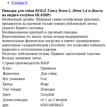
Отзывы 0
Поводок для собак ROGZ Fancy Dress L-20мм 1,4 м (Кость
на индиго-голубом HL03BP)
Необычный дизайн. Широкая гамма потрясающе красивых
орнаментов на прочной тесьме поверх нейлоновой ленты
украсит Вашего питомца.
Необыкновенно крепкий и прочный поводок.
Выполненные по заказу литые кольца выдерживают
значительные физические нагрузки и имеют хромирование,
нанесенное гальваническим способом, что позволяет избежать
коррозии и потускнения изделия.
Полотно: нейлоновая тесьма. Пряжки: ацетиловый пластик.
Кольца: цинковое литье.
Страна производитель
ЮАР
Класс
Премиум
Животное
Для собак
Вес упаковки
0 кг
Бренд
Rogz
Тип товара
Поводки
Цвет
Голубой
Длина поводка
от 1 до 2 метров
gtin
659510038425