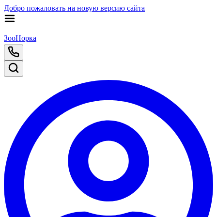
Добро пожаловать на новую версию сайта
ЗооНорка