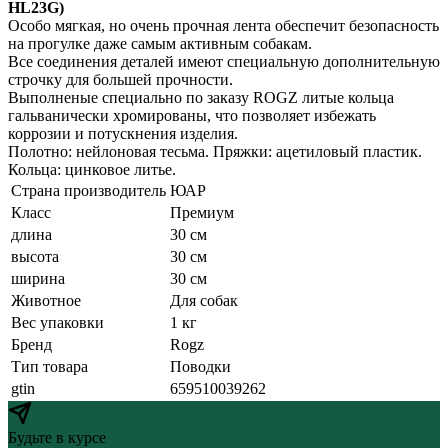
HL23G)
Особо мягкая, но очень прочная лента обеспечит безопасность
на прогулке даже самым активным собакам.
Все соединения деталей имеют специальную дополнительную
строчку для большей прочности.
Выполненые специально по заказу ROGZ литые кольца
гальванически хромированы, что позволяет избежать
коррозии и потускнения изделия.
Полотно: нейлоновая тесьма. Пряжки: ацетиловый пластик.
Кольца: цинковое литье.
Страна производитель
ЮАР
Класс
Премиум
длина
30 см
высота
30 см
ширина
30 см
Животное
Для собак
Вес упаковки
1 кг
Бренд
Rogz
Тип товара
Поводки
gtin
659510039262
Будьте в курсе