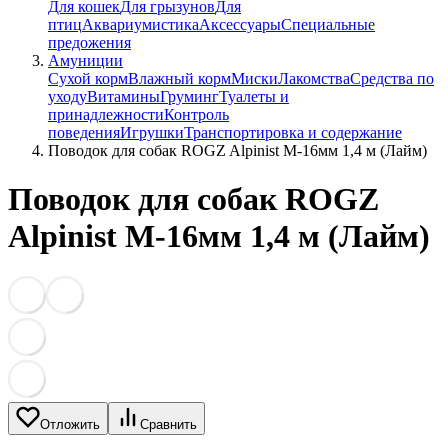
Для кошек
Для грызунов
Для
птиц
Аквариумистика
Аксессуары
Специальные
предожения
Амуниции
Сухой корм
Влажный корм
Миски
Лакомства
Средства по
уходу
Витамины
Груминг
Туалеты и
принадлежности
Контроль
поведения
Игрушки
Транспортировка и содержание
Поводок для собак ROGZ Alpinist M-16мм 1,4 м (Лайм)
Поводок для собак ROGZ
Alpinist M-16мм 1,4 м (Лайм)
Отложить
Сравнить