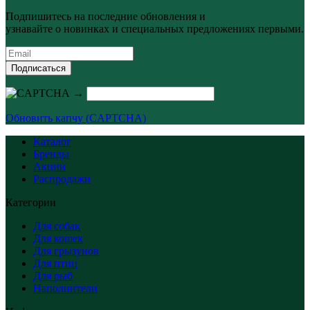
Подпишитесь на последние обновления и
узнавайте о новинках и специальных предложениях первыми.
Подписаться
→
Обновить капчу (CAPTCHA)
Каталог
Бренды
Акции
Распродажи
Категории
Для собак
Для кошек
Для грызунов
Для птиц
Для рыб
Наполнители