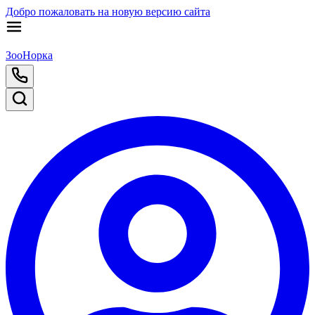
Добро пожаловать на новую версию сайта
ЗооНорка