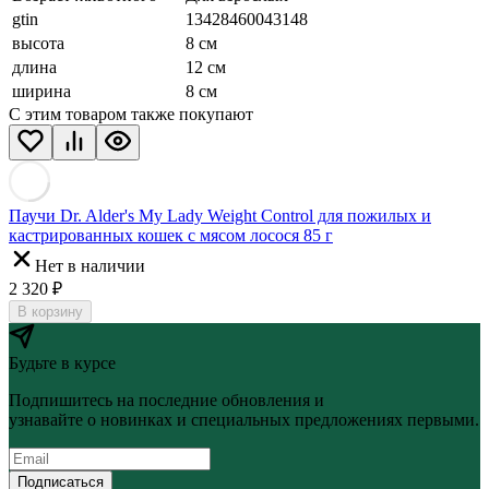
gtin
13428460043148
высота
8 см
длина
12 см
ширина
8 см
С этим товаром также покупают
Паучи Dr. Alder's My Lady Weight Control для пожилых и
кастрированных кошек с мясом лосося 85 г
Нет в наличии
2 320
₽
В корзину
Будьте в курсе
Подпишитесь на последние обновления и
узнавайте о новинках и специальных предложениях первыми.
Подписаться