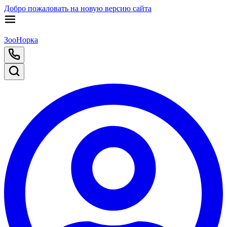
Добро пожаловать на новую версию сайта
ЗооНорка