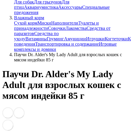
Для собак
Для грызунов
Для
птиц
Аквариумистика
Аксессуары
Специальные
предожения
Влажный корм
Сухой корм
Миски
Наполнители
Туалеты и
принадлежности
Совочки
Лакомства
Средства от
паразитов
Средства по
уходу
Витамины
Груминг
Амуниции
Игрушки
Когтеточки
К
поведения
Транспортировка и содержание
Игровые
комплексы и домики
Паучи Dr. Alder's My Lady Adult для взрослых кошек с
мясом индейки 85 г
Паучи Dr. Alder's My Lady
Adult для взрослых кошек с
мясом индейки 85 г