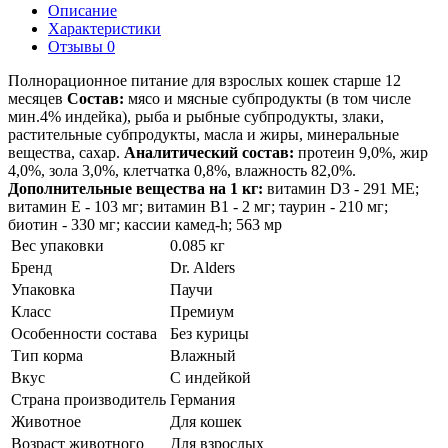
Описание
Характеристики
Отзывы 0
Полнорационное питание для взрослых кошек старше 12
месяцев
Состав:
мясо и мясные субпродукты (в том числе
мин.4% индейка), рыба и рыбные субпродукты, злаки,
растительные субпродукты, масла и жиры, минеральные
вещества, сахар.
Аналитический состав:
протеин 9,0%, жир
4,0%, зола 3,0%, клетчатка 0,8%, влажность 82,0%.
Дополнительные вещества на 1 кг:
витамин D3 - 291 МЕ;
витамин Е - 103 мг; витамин В1 - 2 мг; таурин - 210 мг;
биотин - 330 мг; кассии камед-h; 563 мp
Вес упаковки
0.085 кг
Бренд
Dr. Alders
Упаковка
Паучи
Класс
Премиум
Особенности состава
Без курицы
Тип корма
Влажный
Вкус
С индейкой
Страна производитель
Германия
Животное
Для кошек
Возраст животного
Для взрослых