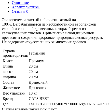
Описание
Характеристики
Отзывы 0
Экологически чистый и биоразлагаемый на
100%. Вырабатывается из необработанной европейской
еловой и сосновой древесины, которая берется из
свежеупавших стволов. Применение некондиционной
древесины сохраняет здоровые природные лесные ресурсы.
Не содержит искусственных химических добавок
Страна
Германия
производитель
Класс
Премиум
длина
20 см
высота
20 см
ширина
20 см
Состав
Древесный
Животное
Для кошек
Вес упаковки
10 кг
Бренд
CATS BEST
gtin
14105012065600;4002973000168;4002973240922
С этим товаром также покупают