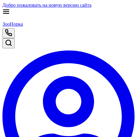
Добро пожаловать на новую версию сайта
ЗооНорка