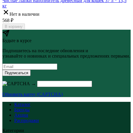
Чистые Лапки наполнитель древесный для кошек 37 л * 13,5
кг
Нет в наличии
568
₽
В корзину
Будьте в курсе
Подпишитесь на последние обновления и
узнавайте о новинках и специальных предложениях первыми.
Подписаться
→
Обновить капчу (CAPTCHA)
Каталог
Бренды
Акции
Распродажи
Категории