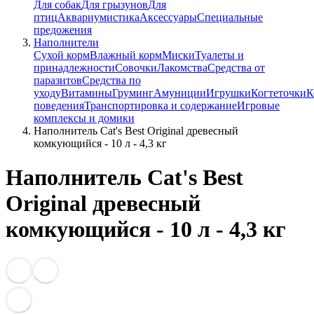
Для собак
Для грызунов
Для
птиц
Аквариумистика
Аксессуары
Специальные
предожения
Наполнители
Сухой корм
Влажный корм
Миски
Туалеты и
принадлежности
Совочки
Лакомства
Средства от
паразитов
Средства по
уходу
Витамины
Груминг
Амуниции
Игрушки
Когтеточки
К
поведения
Транспортировка и содержание
Игровые
комплексы и домики
Наполнитель Cat's Best Original древесный
комкующийся - 10 л - 4,3 кг
Наполнитель Cat's Best
Original древесный
комкующийся - 10 л - 4,3 кг