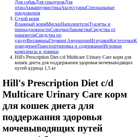
Для собак
Для грызунов
Для
птиц
Аквариумистика
Аксессуары
Специальные
предожения
Сухой корм
Влажный корм
Миски
Наполнители
Туалеты и
принадлежности
Совочки
Лакомства
Средства от
паразитов
Средства по
уходу
Витамины
Груминг
Амуниции
Игрушки
Когтеточки
К
поведения
Транспортировка и содержание
Игровые
комплексы и домики
Hill's Prescription Diet c/d Multicare Urinary Care корм для
кошек диета для поддержания здоровья мочевыводящих
путей курица 1,5 кг
Hill's Prescription Diet c/d
Multicare Urinary Care корм
для кошек диета для
поддержания здоровья
мочевыводящих путей