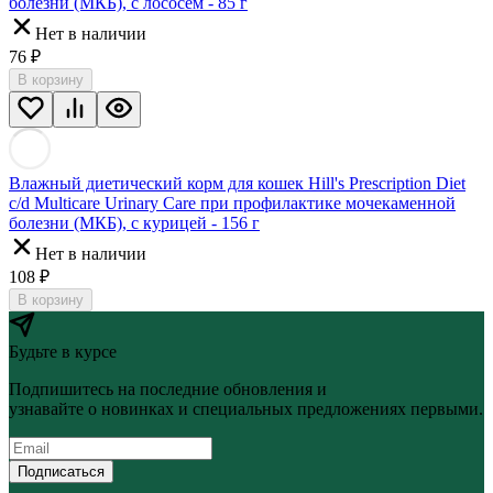
болезни (МКБ), с лососем - 85 г
Нет в наличии
76
₽
В корзину
Влажный диетический корм для кошек Hill's Prescription Diet
c/d Multicare Urinary Care при профилактике мочекаменной
болезни (МКБ), с курицей - 156 г
Нет в наличии
108
₽
В корзину
Будьте в курсе
Подпишитесь на последние обновления и
узнавайте о новинках и специальных предложениях первыми.
Подписаться