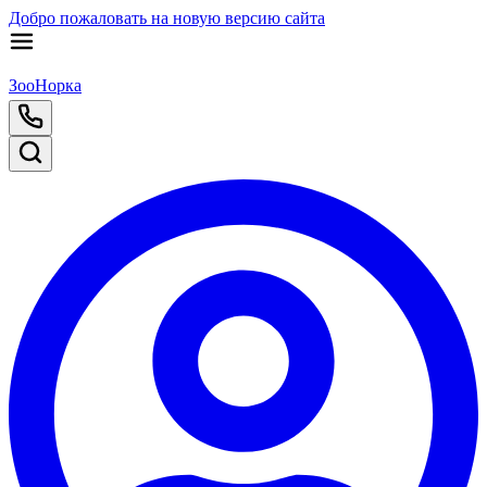
Добро пожаловать на новую версию сайта
ЗооНорка