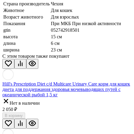
Страна производитель
Чехия
Животное
Для кошек
Возраст животного
Для взрослых
Показания
При МКБ При низкой активности
gtin
052742918501
высота
15 см
длина
6 см
ширина
23 см
С этим товаром также покупают
Hill's Prescription Diet c/d Multicare Urinary Care корм для кошек
диета для поддержания здоровья мочевыводящих путей с
океанической рыбой 1,5 кг
Нет в наличии
2 050
₽
В корзину