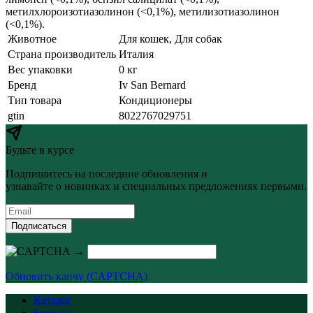
метилхлороизотиазолинон (<0,1%), метилизотиазолинон
(<0,1%).
Животное
Для кошек, Для собак
Страна производитель
Италия
Вес упаковки
0 кг
Бренд
Iv San Bernard
Тип товара
Кондиционеры
gtin
8022767029751
Будьте в курсе
Подпишитесь на последние обновления и
узнавайте о новинках и специальных предложениях первыми.
Подписаться
→
Обновить капчу (CAPTCHA)
Каталог
Бренды