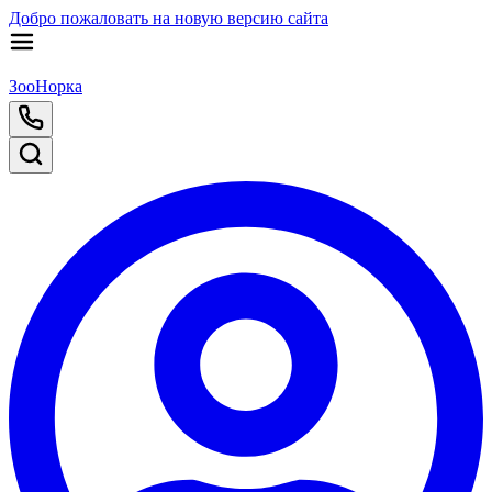
Добро пожаловать на новую версию сайта
ЗооНорка