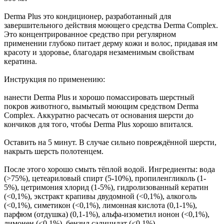
Derma Plus это кондиционер, разработанный для
завершительного действия моющего средства Derma Complex.
Это концентрированное средство при регулярном
применении глубоко питает дерму кожи и волос, придавая им
красоту и здоровье, благодаря незаменимым свойствам
кератина.
Инструкция по применению:
нанести Derma Plus и хорошо помассировать шерстный
покров животного, вымытый моющим средством Derma
Complex. Аккуратно расчесать от основания шерсти до
кончиков для того, чтобы Derma Plus хорошо впитался.
Оставить на 5 минут. В случае сильно повреждённой шерсти,
накрыть шерсть полотенцем.
После этого хорошо смыть тёплой водой. Ингредиенты: вода
(>75%), цетеариловый спирт (5-10%), пропиленгликоль (1-
5%), цетримония хлорид (1-5%), гидролизованный кератин
(<0,1%), экстракт крапивы двудомной (<0,1%), алкоголь
(<0,1%), симетикон (<0,1%), лимонная кислота (0,1-1%),
парфюм (отдушка) (0,1-1%), альфа-изометил ионон (<0,1%),
лимонен (<0,1%), бензил салицилат (<0,1%),