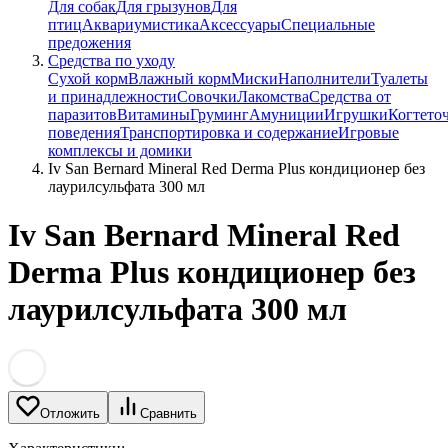
Для собак
Для грызунов
Для
птиц
Аквариумистика
Аксессуары
Специальные
предожения
Средства по уходу
Сухой корм
Влажный корм
Миски
Наполнители
Туалеты
и принадлежности
Совочки
Лакомства
Средства от
паразитов
Витамины
Груминг
Амуниции
Игрушки
Когтето
поведения
Транспортировка и содержание
Игровые
комплексы и домики
Iv San Bernard Mineral Red Derma Plus кондиционер без
лаурилсульфата 300 мл
Iv San Bernard Mineral Red
Derma Plus кондиционер без
лаурилсульфата 300 мл
Отложить
Сравнить