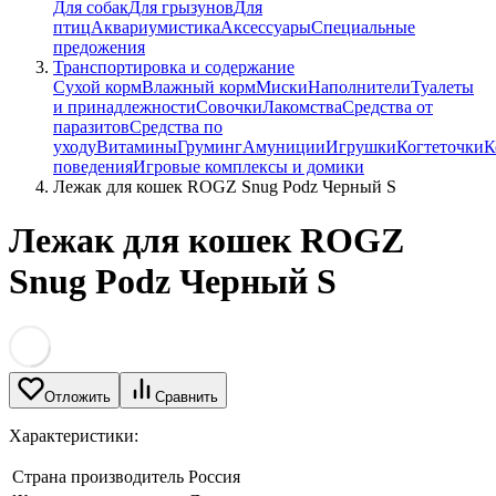
Для собак
Для грызунов
Для
птиц
Аквариумистика
Аксессуары
Специальные
предожения
Транспортировка и содержание
Сухой корм
Влажный корм
Миски
Наполнители
Туалеты
и принадлежности
Совочки
Лакомства
Средства от
паразитов
Средства по
уходу
Витамины
Груминг
Амуниции
Игрушки
Когтеточки
К
поведения
Игровые комплексы и домики
Лежак для кошек ROGZ Snug Podz Черный S
Лежак для кошек ROGZ
Snug Podz Черный S
Отложить
Сравнить
Характеристики:
Страна производитель
Россия