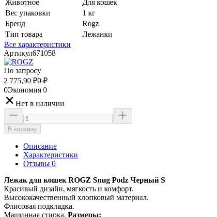
Животное
Для кошек
Вес упаковки
1 кг
Бренд
Rogz
Тип товара
Лежанки
Все характеристики
Артикул
671058
По запросу
2 775,90
₽
0
₽
0
Экономия
0
Нет в наличии
В корзину
Описание
Характеристики
Отзывы 0
Лежак для кошек ROGZ Snug Podz Черный S
Красивый дизайн, мягкость и комфорт.
Высококачественный хлопковый материал.
Флисовая подкладка.
Машинная стирка.
Размеры: