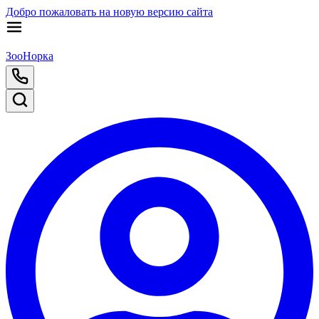
Добро пожаловать на новую версию сайта
ЗооНорка