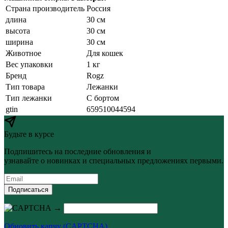
Страна производитель
Россия
длина
30 см
высота
30 см
ширина
30 см
Животное
Для кошек
Вес упаковки
1 кг
Бренд
Rogz
Тип товара
Лежанки
Тип лежанки
С бортом
gtin
659510044594
Будьте в курсе
Подпишитесь на последние обновления и
узнавайте о новинках и специальных предложениях первыми.
Подписаться
→
Обновить капчу (CAPTCHA)