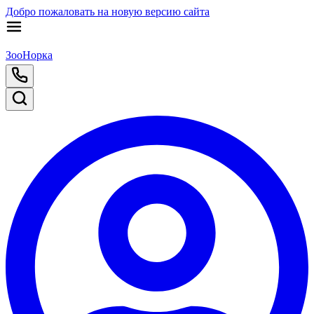
Добро пожаловать на новую версию сайта
ЗооНорка