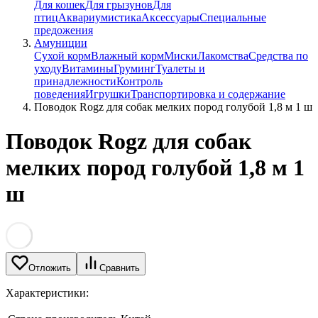
Для кошек
Для грызунов
Для
птиц
Аквариумистика
Аксессуары
Специальные
предожения
Амуниции
Сухой корм
Влажный корм
Миски
Лакомства
Средства по
уходу
Витамины
Груминг
Туалеты и
принадлежности
Контроль
поведения
Игрушки
Транспортировка и содержание
Поводок Rogz для собак мелких пород голубой 1,8 м 1 ш
Поводок Rogz для собак
мелких пород голубой 1,8 м 1
ш
Отложить
Сравнить
Характеристики: