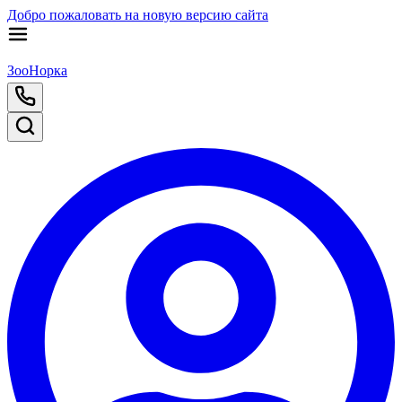
Добро пожаловать на новую версию сайта
ЗооНорка