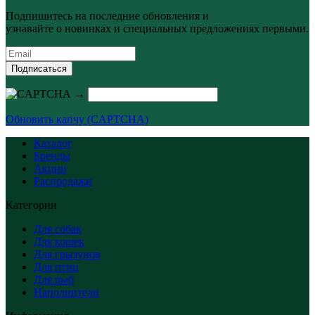
Подпишитесь на последние обновления и
узнавайте о новинках и специальных предложениях первыми.
Подписаться
→
Обновить капчу (CAPTCHA)
Каталог
Бренды
Акции
Распродажи
Категории
Для собак
Для кошек
Для грызунов
Для птиц
Для рыб
Наполнители