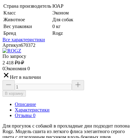
Страна производитель
ЮАР
Класс
Эконом
Животное
Для собак
Вес упаковки
0 кг
Бренд
Rogz
Все характеристики
Артикул
670372
По запросу
2 418
₽
0
₽
0
Экономия
0
Нет в наличии
В корзину
Описание
Характеристики
Отзывы 0
Для прогулок с собакой в прохладные дни подходит попона
Rogz. Модель сшита из легкого флиса элегантного серого
цвета с отделочным рисунком вдоль боковых швов.