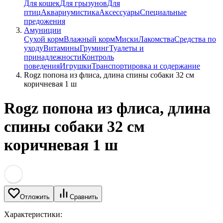
Для кошек
Для грызунов
Для
птиц
Аквариумистика
Аксессуары
Специальные
предожения
Амуниции
Сухой корм
Влажный корм
Миски
Лакомства
Средства по
уходу
Витамины
Груминг
Туалеты и
принадлежности
Контроль
поведения
Игрушки
Транспортировка и содержание
Rogz попона из флиса, длина спины собаки 32 см
коричневая 1 ш
Rogz попона из флиса, длина
спины собаки 32 см
коричневая 1 ш
Отложить
Сравнить
Характеристики: