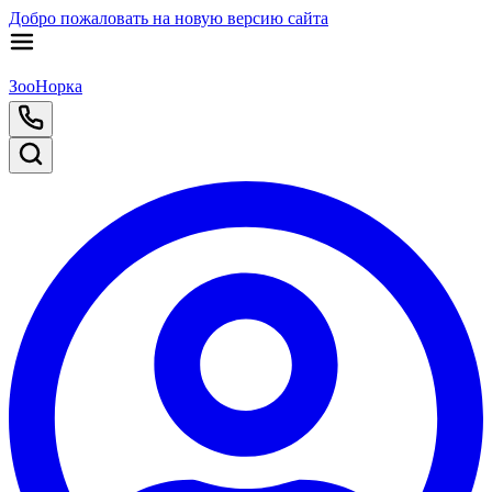
Добро пожаловать на новую версию сайта
ЗооНорка