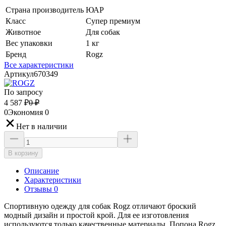
Страна производитель
ЮАР
Класс
Супер премиум
Животное
Для собак
Вес упаковки
1 кг
Бренд
Rogz
Все характеристики
Артикул
670349
По запросу
4 587
₽
0
₽
0
Экономия
0
Нет в наличии
В корзину
Описание
Характеристики
Отзывы 0
Спортивную одежду для собак Rogz отличают броский
модный дизайн и простой крой. Для ее изготовления
используются только качественные материалы. Попона Rogz