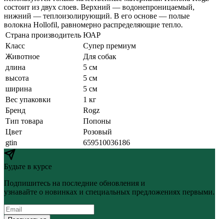
состоит из двух слоев. Верхний — водонепроницаемый,
нижний — теплоизолирующий. В его основе — полые
волокна Hollofil, равномерно распределяющие тепло.
Страна производитель
ЮАР
Класс
Супер премиум
Животное
Для собак
длина
5 см
высота
5 см
ширина
5 см
Вес упаковки
1 кг
Бренд
Rogz
Тип товара
Попоны
Цвет
Розовый
gtin
659510036186
Будьте в курсе
Подпишитесь на последние обновления и
узнавайте о новинках и специальных предложениях первыми.