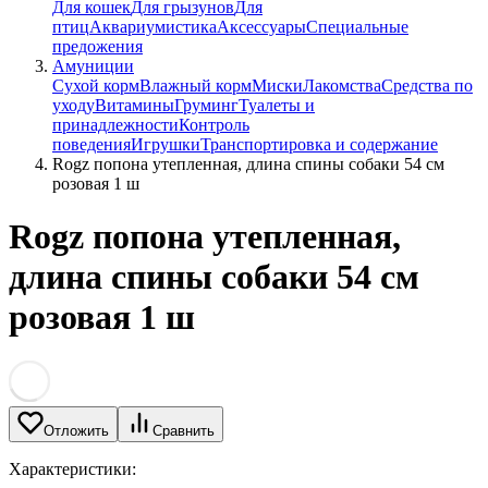
Для кошек
Для грызунов
Для
птиц
Аквариумистика
Аксессуары
Специальные
предожения
Амуниции
Сухой корм
Влажный корм
Миски
Лакомства
Средства по
уходу
Витамины
Груминг
Туалеты и
принадлежности
Контроль
поведения
Игрушки
Транспортировка и содержание
Rogz попона утепленная, длина спины собаки 54 см
розовая 1 ш
Rogz попона утепленная,
длина спины собаки 54 см
розовая 1 ш
Отложить
Сравнить
Характеристики: