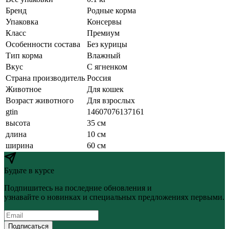
Бренд
Родные корма
Упаковка
Консервы
Класс
Премиум
Особенности состава
Без курицы
Тип корма
Влажный
Вкус
С ягненком
Страна производитель
Россия
Животное
Для кошек
Возраст животного
Для взрослых
gtin
14607076137161
высота
35 см
длина
10 см
ширина
60 см
Будьте в курсе
Подпишитесь на последние обновления и
узнавайте о новинках и специальных предложениях первыми.
Подписаться