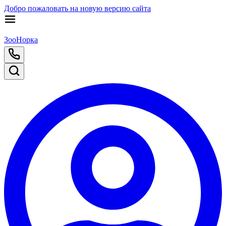
Добро пожаловать на новую версию сайта
ЗооНорка