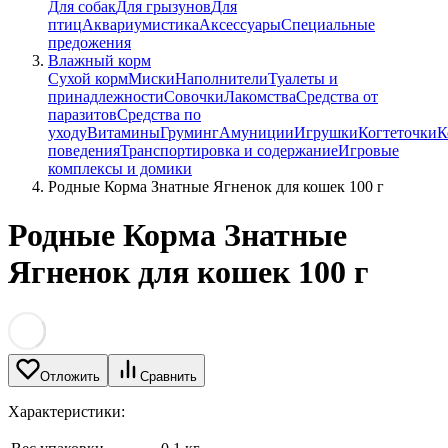
Для собак
Для грызунов
Для
птиц
Аквариумистика
Аксессуары
Специальные
предожения
Влажный корм
Сухой корм
Миски
Наполнители
Туалеты и
принадлежности
Совочки
Лакомства
Средства от
паразитов
Средства по
уходу
Витамины
Груминг
Амуниции
Игрушки
Когтеточки
К
поведения
Транспортировка и содержание
Игровые
комплексы и домики
Родные Корма Знатные Ягненок для кошек 100 г
Родные Корма Знатные
Ягненок для кошек 100 г
Отложить
Сравнить
Характеристики: