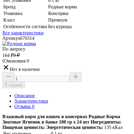
Вес упаковки
0.1 кг
Бренд
Родные корма
Упаковка
Консервы
Класс
Премиум
Особенности состава
Без курицы
Все характеристики
Артикул
670314
По запросу
164
₽
0
₽
0
Экономия
0
Нет в наличии
В корзину
Описание
Характеристики
Отзывы 0
Влажный корм для кошек в консервах Родные Корма
Знатные Ягненок в банке 100 гр х 24 шт
Ингредиенты:
Пищевая ценность:
Энергетическая ценность:
135 кКал
Вес упаковки
0.1 кг