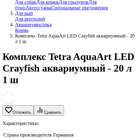
Для собак
Для кошек
Для грызунов
Для
птиц
Аксессуары
Специальные предожения
Для рыб
Для рептилий
Аквариумистика
Корма
Комплекс Tetra AquaArt LED Сrayfish аквариумный - 20
л 1 ш
Комплекс Tetra AquaArt LED
Сrayfish аквариумный - 20 л
1 ш
Отложить
Сравнить
Характеристики:
Страна производитель
Германия