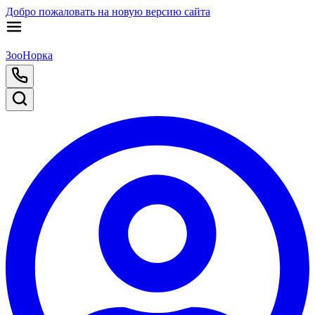
Добро пожаловать на новую версию сайта
ЗооНорка