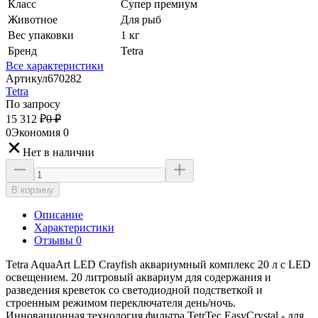
Класс
Супер премиум
Животное
Для рыб
Вес упаковки
1 кг
Бренд
Tetra
Все характеристики
Артикул
670282
Tetra
По запросу
15 312
₽
0
₽
0
Экономия
0
Нет в наличии
В корзину
Описание
Характеристики
Отзывы 0
Tetra AquaArt LED Сrayfish аквариумный комплекс 20 л с LED
освещением. 20 литровый аквариум для содержания и
разведения креветок со светодиодной подстветкой и
строенным режимом переключателя день/ночь.
Инновационная технология фильтра TetrTec EasyCrystal - для