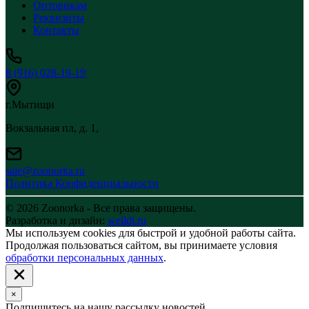
Оптовикам
Реквизиты
Контакты
8 (916) 028-19-19
г.Мытищи
Вокзальная пл, д. 1,
sale@zoonorka.ru
Политика Конфиденциальности
© 2026 Zoonorka - Все права защищены.
Разработка и дизайн:
welldi.ru
Мы используем cookies для быстрой и удобной работы сайта.
Продолжая пользоваться сайтом, вы принимаете условия
обработки персональных данных
.
×
Подпишитесь на нашу рассылку новостей