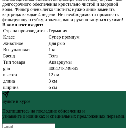
долгосрочного обеспечения кристально чистой и здоровой
воды. Фильтр очень легко чистить; нужно лишь заменять
картридж каждые 4 недели. Нет необходимости промывать
фильтрующую губку, а значит, ваши руки остануться сухими!
В комплект входят:
Страна производитель
Германия
Класс
Супер премиум
Животное
Для рыб
Вес упаковки
1 кг
Бренд
Tetra
Тип товара
Аквариумы
gtin
4004218239845
высота
12 см
длина
3 см
ширина
6 см
Будьте в курсе
Подпишитесь на последние обновления и
узнавайте о новинках и специальных предложениях первыми.