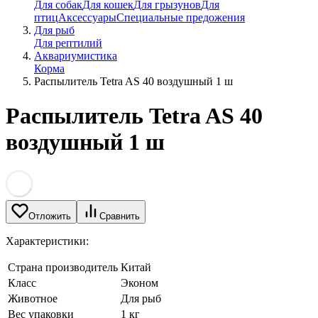
Для собак
Для кошек
Для грызунов
Для
птиц
Аксессуары
Специальные предожения
Для рыб
Для рептилий
Аквариумистика
Корма
Распылитель Tetra AS 40 воздушный 1 ш
Распылитель Tetra AS 40
воздушный 1 ш
Отложить
Сравнить
Характеристики:
Страна производитель
Китай
Класс
Эконом
Животное
Для рыб
Вес упаковки
1 кг