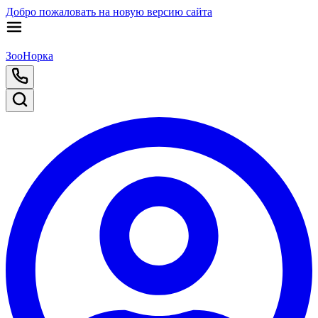
Добро пожаловать на новую версию сайта
ЗооНорка