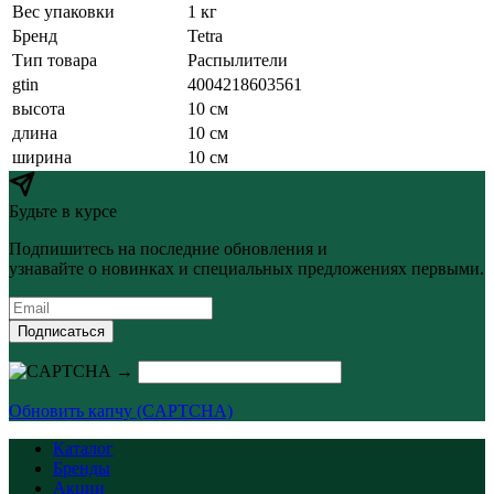
Вес упаковки
1 кг
Бренд
Tetra
Тип товара
Распылители
gtin
4004218603561
высота
10 см
длина
10 см
ширина
10 см
Будьте в курсе
Подпишитесь на последние обновления и
узнавайте о новинках и специальных предложениях первыми.
Подписаться
→
Обновить капчу (CAPTCHA)
Каталог
Бренды
Акции