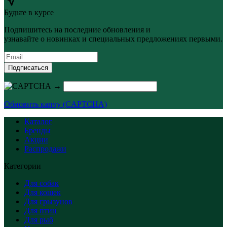
Будьте в курсе
Подпишитесь на последние обновления и
узнавайте о новинках и специальных предложениях первыми.
Подписаться
→
Обновить капчу (CAPTCHA)
Каталог
Бренды
Акции
Распродажи
Категории
Для собак
Для кошек
Для грызунов
Для птиц
Для рыб