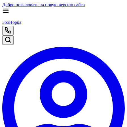
Добро пожаловать на новую версию сайта
ЗооНорка