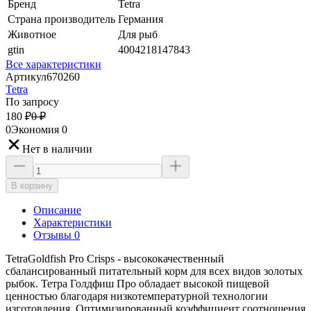
Бренд
Tetra
Страна производитель
Германия
Животное
Для рыб
gtin
4004218147843
Все характеристики
Артикул
670260
Tetra
По запросу
180
₽
0
₽
0
Экономия
0
Нет в наличии
В корзину
Описание
Характеристики
Отзывы 0
TetraGoldfish Pro Crisps - высококачественный
сбалансированный питательный корм для всех видов золотых
рыбок. Тетра Голдфиш Про обладает высокой пищевой
ценностью благодаря низкотемпературной технологии
изготовления. Оптимизированный коэффициент соотношения