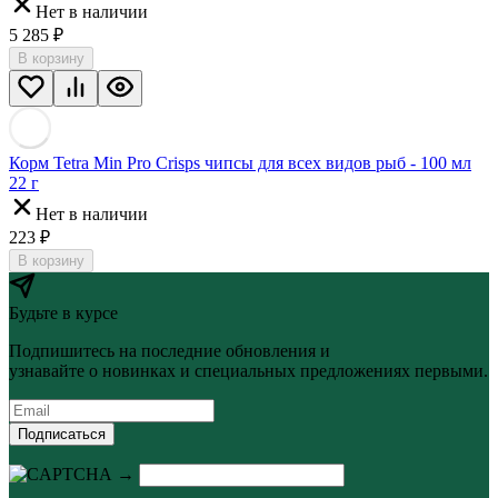
Нет в наличии
5 285
₽
В корзину
Корм Tetra Min Pro Crisps чипсы для всех видов рыб - 100 мл
22 г
Нет в наличии
223
₽
В корзину
Будьте в курсе
Подпишитесь на последние обновления и
узнавайте о новинках и специальных предложениях первыми.
Подписаться
→