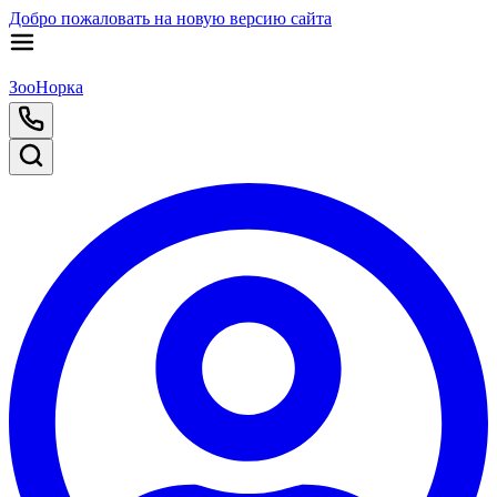
Добро пожаловать на новую версию сайта
ЗооНорка