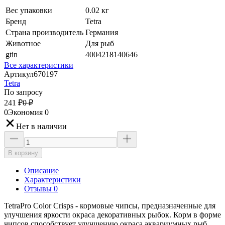
Вес упаковки
0.02 кг
Бренд
Tetra
Страна производитель
Германия
Животное
Для рыб
gtin
4004218140646
Все характеристики
Артикул
670197
Tetra
По запросу
241
₽
0
₽
0
Экономия
0
Нет в наличии
В корзину
Описание
Характеристики
Отзывы 0
TetraPro Color Crisps - кормовые чипсы, предназначенные для
улучшения яркости окраса декоративных рыбок. Корм в форме
чипсов способствует улучшению окраса аквариумных рыб.