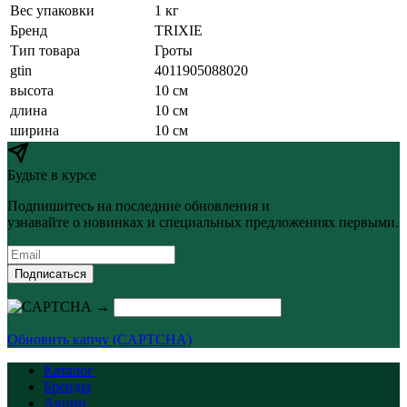
Вес упаковки
1 кг
Бренд
TRIXIE
Тип товара
Гроты
gtin
4011905088020
высота
10 см
длина
10 см
ширина
10 см
Будьте в курсе
Подпишитесь на последние обновления и
узнавайте о новинках и специальных предложениях первыми.
Подписаться
→
Обновить капчу (CAPTCHA)
Каталог
Бренды
Акции