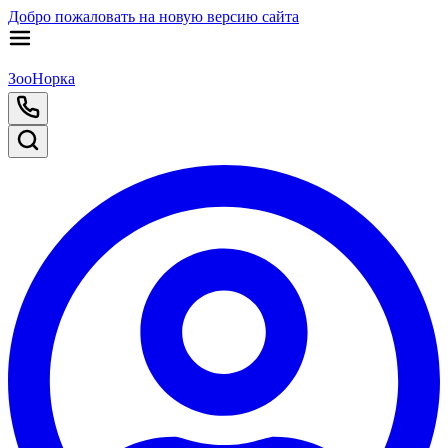
Добро пожаловать на новую версию сайта
ЗооНорка