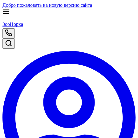
Добро пожаловать на новую версию сайта
ЗооНорка