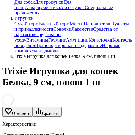
Для собак
Для грызунов
Для
птиц
Аквариумистика
Аксессуары
Специальные
предожения
Игрушки
Сухой корм
Влажный корм
Миски
Наполнители
Туалеты
и принадлежности
Совочки
Лакомства
Средства от
паразитов
Средства по
уходу
Витамины
Груминг
Амуниции
Когтеточки
Контроль
поведения
Транспортировка и содержание
Игровые
комплексы и домики
Trixie Игрушка для кошек Белка, 9 см, плюш 1 ш
Trixie Игрушка для кошек
Белка, 9 см, плюш 1 ш
Отложить
Сравнить
Характеристики: