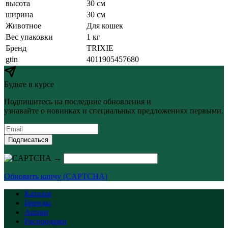
высота
30 см
ширина
30 см
Животное
Для кошек
Вес упаковки
1 кг
Бренд
TRIXIE
gtin
4011905457680
Будьте в курсе
Подпишитесь на последние обновления и
узнавайте о новинках и специальных предложениях первыми.
Подписаться
→
Обновить капчу (CAPTCHA)
Каталог
Бренды
Акции
Распродажи