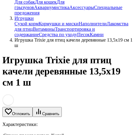
Для собак
Для кошек
Для
грызунов
Аквариумистика
Аксессуары
Специальные
предожения
Игрушки
Сухой корм
Кормушки и миски
Наполнители
Лакомства
для птиц
Витамины
Транспортировка и
содержание
Средства по уходу
Песок
Камни
Игрушка Trixie для птиц качели деревянные 13,5х19 см 1
ш
Игрушка Trixie для птиц
качели деревянные 13,5х19
см 1 ш
Отложить
Сравнить
Характеристики: