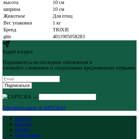
высота
10 см
ширина
10 см
Животное
Для птиц
Вес упаковки
1 кг
Бренд
TRIXIE
gtin
4011905058283
Будьте в курсе
Подпишитесь на последние обновления и
узнавайте о новинках и специальных предложениях первыми.
Подписаться
→
Обновить капчу (CAPTCHA)
Каталог
Бренды
Акции
Распродажи