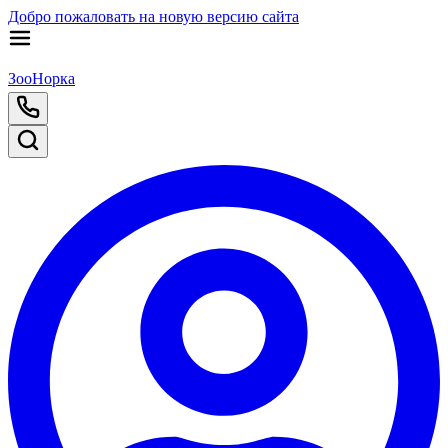
Добро пожаловать на новую версию сайта
ЗооНорка