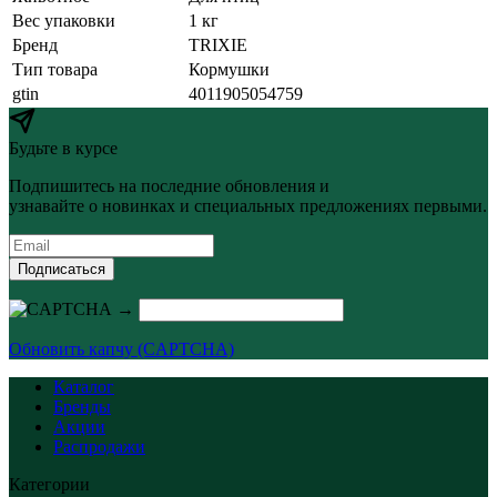
Вес упаковки
1 кг
Бренд
TRIXIE
Тип товара
Кормушки
gtin
4011905054759
Будьте в курсе
Подпишитесь на последние обновления и
узнавайте о новинках и специальных предложениях первыми.
Подписаться
→
Обновить капчу (CAPTCHA)
Каталог
Бренды
Акции
Распродажи
Категории