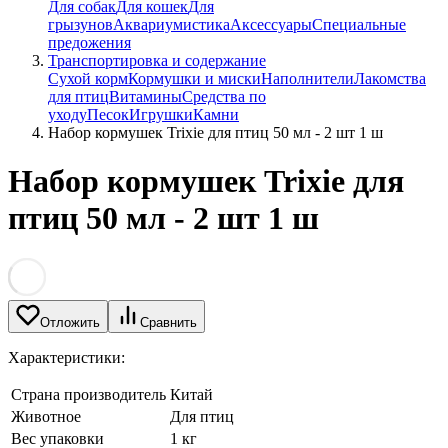
Для собак
Для кошек
Для
грызунов
Аквариумистика
Аксессуары
Специальные
предожения
Транспортировка и содержание
Сухой корм
Кормушки и миски
Наполнители
Лакомства
для птиц
Витамины
Средства по
уходу
Песок
Игрушки
Камни
Набор кормушек Trixie для птиц 50 мл - 2 шт 1 ш
Набор кормушек Trixie для
птиц 50 мл - 2 шт 1 ш
Отложить
Сравнить
Характеристики:
Страна производитель
Китай
Животное
Для птиц
Вес упаковки
1 кг