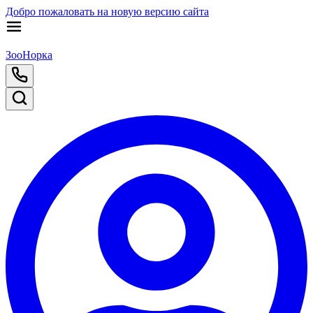
Добро пожаловать на новую версию сайта
ЗооНорка