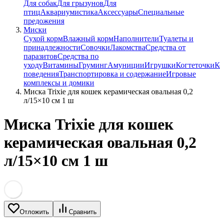
Для собак
Для грызунов
Для
птиц
Аквариумистика
Аксессуары
Специальные
предожения
Миски
Сухой корм
Влажный корм
Наполнители
Туалеты и
принадлежности
Совочки
Лакомства
Средства от
паразитов
Средства по
уходу
Витамины
Груминг
Амуниции
Игрушки
Когтеточки
К
поведения
Транспортировка и содержание
Игровые
комплексы и домики
Миска Trixie для кошек керамическая овальная 0,2
л/15×10 см 1 ш
Миска Trixie для кошек
керамическая овальная 0,2
л/15×10 см 1 ш
Отложить
Сравнить