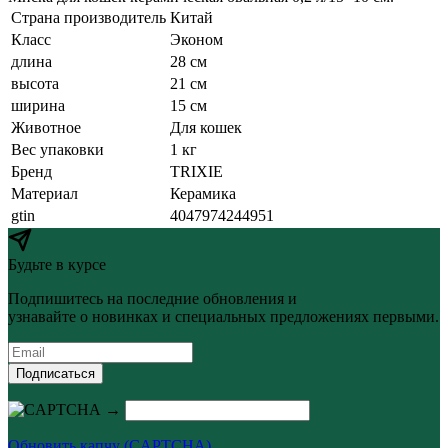
Страна производитель
Китай
Класс
Эконом
длина
28 см
высота
21 см
ширина
15 см
Животное
Для кошек
Вес упаковки
1 кг
Бренд
TRIXIE
Материал
Керамика
gtin
4047974244951
Будьте в курсе
Подпишитесь на последние обновления и
узнавайте о новинках и специальных предложениях первыми.
Подписаться
→
Обновить капчу (CAPTCHA)