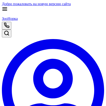
Добро пожаловать на новую версию сайта
ЗооНорка