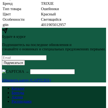
Бренд
TRIXIE
Тип товара
Ошейники
Цвет
Красный
Особенности
Светящийся
gtin
4011905012957
Будьте в курсе
Подпишитесь на последние обновления и
узнавайте о новинках и специальных предложениях первыми.
Подписаться
→
Обновить капчу (CAPTCHA)
Каталог
Бренды
Акции
Распродажи