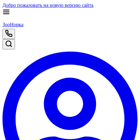
Добро пожаловать на новую версию сайта
ЗооНорка