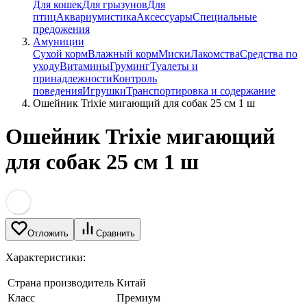
Для кошек
Для грызунов
Для
птиц
Аквариумистика
Аксессуары
Специальные
предожения
Амуниции
Сухой корм
Влажный корм
Миски
Лакомства
Средства по
уходу
Витамины
Груминг
Туалеты и
принадлежности
Контроль
поведения
Игрушки
Транспортировка и содержание
Ошейник Trixie мигающий для собак 25 см 1 ш
Ошейник Trixie мигающий
для собак 25 см 1 ш
Отложить
Сравнить
Характеристики:
Страна производитель
Китай
Класс
Премиум