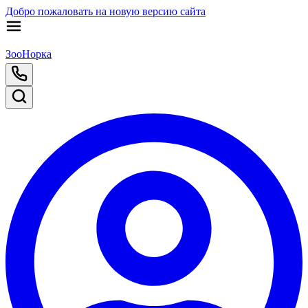
Добро пожаловать на новую версию сайта
ЗооНорка