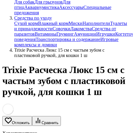
Для собак
Для грызунов
Для
птиц
Аквариумистика
Аксессуары
Специальные
предожения
Средства по уходу
Сухой корм
Влажный корм
Миски
Наполнители
Туалеты
и принадлежности
Совочки
Лакомства
Средства от
паразитов
Витамины
Груминг
Амуниции
Игрушки
Когтето
поведения
Транспортировка и содержание
Игровые
комплексы и домики
Trixie Расческа Люкс 15 см с частым зубом с
пластиковой ручкой, для кошки 1 ш
Trixie Расческа Люкс 15 см с
частым зубом с пластиковой
ручкой, для кошки 1 ш
Отложить
Сравнить