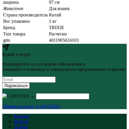
ширина
97 см
Животное
Для кошек
Страна производитель
Китай
Вес упаковки
1 кг
Бренд
TRIXIE
Тип товара
Расчески
gtin
4011905024103
Будьте в курсе
Подпишитесь на последние обновления и
узнавайте о новинках и специальных предложениях первыми.
Подписаться
→
Обновить капчу (CAPTCHA)
Каталог
Бренды
Акции