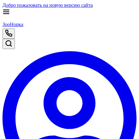
Добро пожаловать на новую версию сайта
ЗооНорка