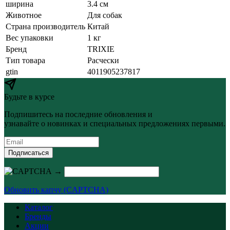
ширина
3.4 см
Животное
Для собак
Страна производитель
Китай
Вес упаковки
1 кг
Бренд
TRIXIE
Тип товара
Расчески
gtin
4011905237817
Будьте в курсе
Подпишитесь на последние обновления и
узнавайте о новинках и специальных предложениях первыми.
Подписаться
→
Обновить капчу (CAPTCHA)
Каталог
Бренды
Акции