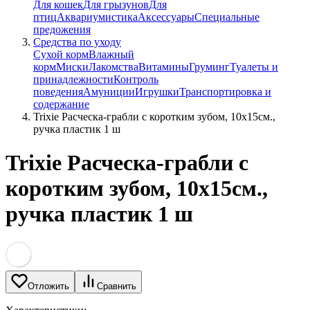
Для кошек
Для грызунов
Для
птиц
Аквариумистика
Аксессуары
Специальные
предожения
Средства по уходу
Сухой корм
Влажный
корм
Миски
Лакомства
Витамины
Груминг
Туалеты и
принадлежности
Контроль
поведения
Амуниции
Игрушки
Транспортировка и
содержание
Trixie Расческа-грабли с коротким зубом, 10х15см.,
ручка пластик 1 ш
Trixie Расческа-грабли с
коротким зубом, 10х15см.,
ручка пластик 1 ш
Отложить
Сравнить