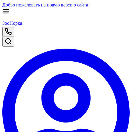
Добро пожаловать на новую версию сайта
ЗооНорка