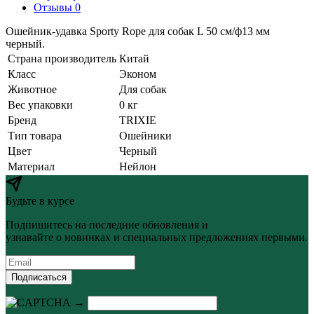
Отзывы 0
Ошейник-удавка Sporty Rope для собак L 50 см/ф13 мм
черный.
Страна производитель
Китай
Класс
Эконом
Животное
Для собак
Вес упаковки
0 кг
Бренд
TRIXIE
Тип товара
Ошейники
Цвет
Черный
Материал
Нейлон
Будьте в курсе
Подпишитесь на последние обновления и
узнавайте о новинках и специальных предложениях первыми.
Подписаться
→