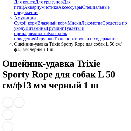
Для кошек
Для грызунов
Для
птиц
Аквариумистика
Аксессуары
Специальные
предожения
Амуниции
Сухой корм
Влажный корм
Миски
Лакомства
Средства по
уходу
Витамины
Груминг
Туалеты и
принадлежности
Контроль
поведения
Игрушки
Транспортировка и содержание
Ошейник-удавка Trixie Sporty Rope для собак L 50 см/
ф13 мм черный 1 ш
Ошейник-удавка Trixie
Sporty Rope для собак L 50
см/ф13 мм черный 1 ш