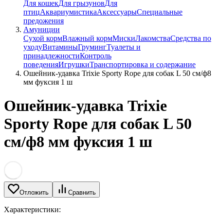
Для кошек
Для грызунов
Для
птиц
Аквариумистика
Аксессуары
Специальные
предожения
Амуниции
Сухой корм
Влажный корм
Миски
Лакомства
Средства по
уходу
Витамины
Груминг
Туалеты и
принадлежности
Контроль
поведения
Игрушки
Транспортировка и содержание
Ошейник-удавка Trixie Sporty Rope для собак L 50 см/ф8
мм фуксия 1 ш
Ошейник-удавка Trixie
Sporty Rope для собак L 50
см/ф8 мм фуксия 1 ш
Отложить
Сравнить
Характеристики: