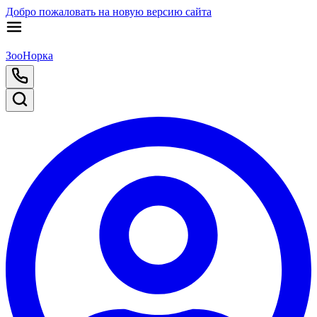
Добро пожаловать на новую версию сайта
ЗооНорка