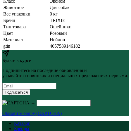
Класс
Эконом
Животное
Для собак
Вес упаковки
0 кг
Бренд
TRIXIE
Тип товара
Ошейники
Цвет
Розовый
Материал
Нейлон
gtin
4057589146182
Будьте в курсе
Подпишитесь на последние обновления и
узнавайте о новинках и специальных предложениях первыми.
Подписаться
→
Обновить капчу (CAPTCHA)
Каталог
Бренды