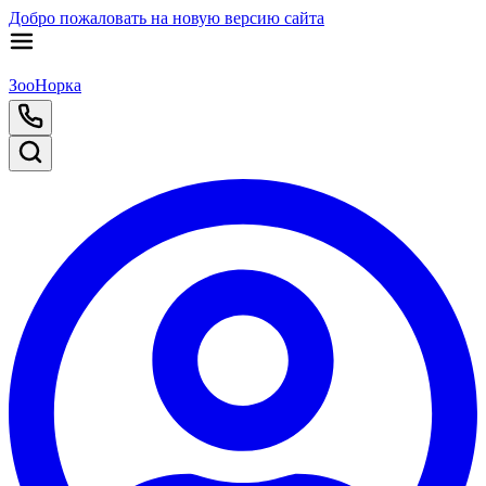
Добро пожаловать на новую версию сайта
ЗооНорка