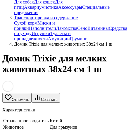
Для собак
Для кошек
Для
птиц
Аквариумистика
Аксессуары
Специальные
предожения
Транспортировка и содержание
Сухой корм
Миски и
поилки
Наполнители
Лакомства
Сено
Витамины
Средства
по уходу
Игрушки
Туалеты и
принадлежности
Амуниции
Груминг
Домик Trixie для мелких животных 38x24 см 1 ш
Домик Trixie для мелких
животных 38x24 см 1 ш
Отложить
Сравнить
Характеристики:
Страна производитель
Китай
Животное
Для грызунов