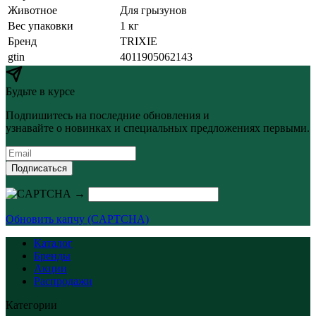
Животное
Для грызунов
Вес упаковки
1 кг
Бренд
TRIXIE
gtin
4011905062143
Будьте в курсе
Подпишитесь на последние обновления и
узнавайте о новинках и специальных предложениях первыми.
Подписаться
→
Обновить капчу (CAPTCHA)
Каталог
Бренды
Акции
Распродажи
Категории