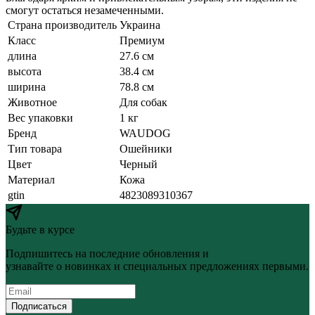
смогут остаться незамеченными.
Страна производитель
Украина
Класс
Премиум
длина
27.6 см
высота
38.4 см
ширина
78.8 см
Животное
Для собак
Вес упаковки
1 кг
Бренд
WAUDOG
Тип товара
Ошейники
Цвет
Черный
Материал
Кожа
gtin
4823089310367
Будьте в курсе
Подпишитесь на последние обновления и
узнавайте о новинках и специальных предложениях первыми.
Подписаться