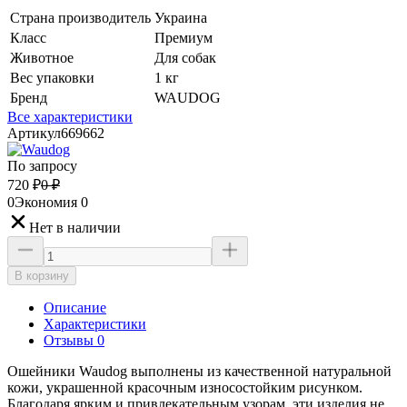
Страна производитель
Украина
Класс
Премиум
Животное
Для собак
Вес упаковки
1 кг
Бренд
WAUDOG
Все характеристики
Артикул
669662
По запросу
720
₽
0
₽
0
Экономия
0
Нет в наличии
В корзину
Описание
Характеристики
Отзывы 0
Ошейники Waudog выполнены из качественной натуральной
кожи, украшенной красочным износостойким рисунком.
Благодаря ярким и привлекательным узорам, эти изделия не