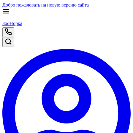
Добро пожаловать на новую версию сайта
ЗооНорка