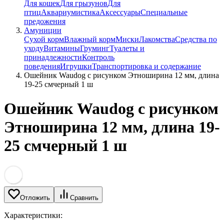
Для кошек
Для грызунов
Для
птиц
Аквариумистика
Аксессуары
Специальные
предожения
Амуниции
Сухой корм
Влажный корм
Миски
Лакомства
Средства по
уходу
Витамины
Груминг
Туалеты и
принадлежности
Контроль
поведения
Игрушки
Транспортировка и содержание
Ошейник Waudog с рисунком Этноширина 12 мм, длина
19-25 смчерный 1 ш
Ошейник Waudog с рисунком
Этноширина 12 мм, длина 19-
25 смчерный 1 ш
Отложить
Сравнить
Характеристики: