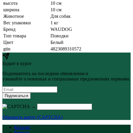
высота
10 см
ширина
10 см
Животное
Для собак
Вес упаковки
1 кг
Бренд
WAUDOG
Тип товара
Поводки
Цвет
Белый
gtin
4823089310572
Будьте в курсе
Подпишитесь на последние обновления и
узнавайте о новинках и специальных предложениях первыми.
Подписаться
→
Обновить капчу (CAPTCHA)
Каталог
Бренды