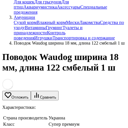
Для кошек
Для грызунов
Для
птиц
Аквариумистика
Аксессуары
Специальные
предожения
Амуниции
Сухой корм
Влажный корм
Миски
Лакомства
Средства по
уходу
Витамины
Груминг
Туалеты и
принадлежности
Контроль
поведения
Игрушки
Транспортировка и содержание
Поводок Waudog ширина 18 мм, длина 122 смбелый 1 ш
Поводок Waudog ширина 18
мм, длина 122 смбелый 1 ш
Отложить
Сравнить
Характеристики:
Страна производитель
Украина
Класс
Супер премиум