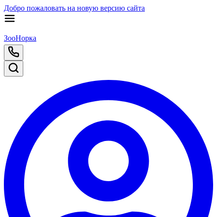
Добро пожаловать на новую версию сайта
ЗооНорка