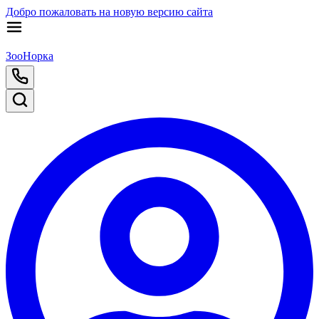
Добро пожаловать на новую версию сайта
ЗооНорка