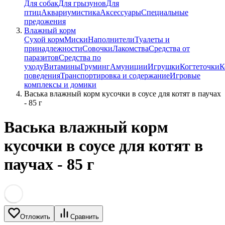
Для собак
Для грызунов
Для
птиц
Аквариумистика
Аксессуары
Специальные
предожения
Влажный корм
Сухой корм
Миски
Наполнители
Туалеты и
принадлежности
Совочки
Лакомства
Средства от
паразитов
Средства по
уходу
Витамины
Груминг
Амуниции
Игрушки
Когтеточки
К
поведения
Транспортировка и содержание
Игровые
комплексы и домики
Васька влажный корм кусочки в соусе для котят в паучах
- 85 г
Васька влажный корм
кусочки в соусе для котят в
паучах - 85 г
Отложить
Сравнить