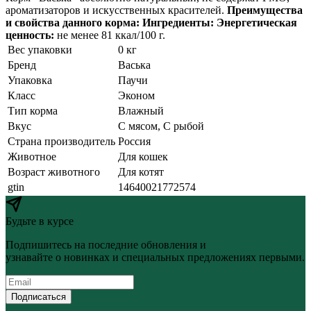
ароматизаторов и искусственных красителей.
Преимущества
и свойства данного корма:
Ингредиенты:
Энергетическая
ценность:
не менее 81 ккал/100 г.
Вес упаковки
0 кг
Бренд
Васька
Упаковка
Паучи
Класс
Эконом
Тип корма
Влажный
Вкус
С мясом, С рыбой
Страна производитель
Россия
Животное
Для кошек
Возраст животного
Для котят
gtin
14640021772574
Будьте в курсе
Подпишитесь на последние обновления и
узнавайте о новинках и специальных предложениях первыми.
Подписаться