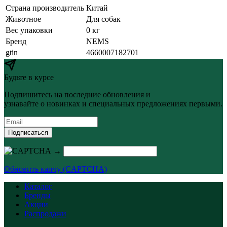
Страна производитель
Китай
Животное
Для собак
Вес упаковки
0 кг
Бренд
NEMS
gtin
4660007182701
Будьте в курсе
Подпишитесь на последние обновления и
узнавайте о новинках и специальных предложениях первыми.
Подписаться
→
Обновить капчу (CAPTCHA)
Каталог
Бренды
Акции
Распродажи