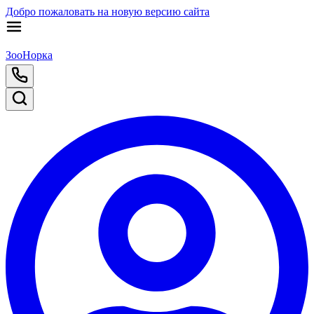
Добро пожаловать на новую версию сайта
ЗооНорка