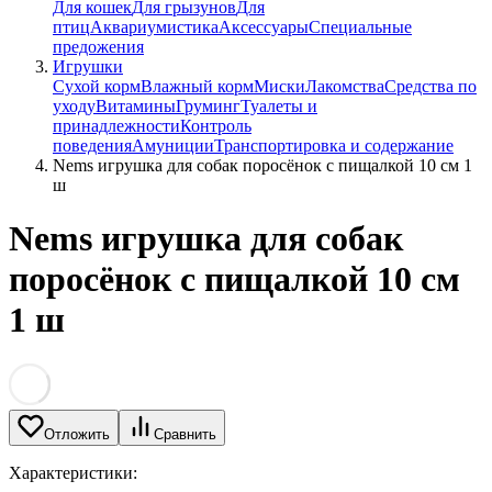
Для кошек
Для грызунов
Для
птиц
Аквариумистика
Аксессуары
Специальные
предожения
Игрушки
Сухой корм
Влажный корм
Миски
Лакомства
Средства по
уходу
Витамины
Груминг
Туалеты и
принадлежности
Контроль
поведения
Амуниции
Транспортировка и содержание
Nems игрушка для собак поросёнок с пищалкой 10 см 1
ш
Nems игрушка для собак
поросёнок с пищалкой 10 см
1 ш
Отложить
Сравнить
Характеристики: