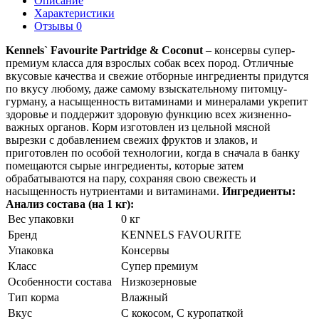
Описание
Характеристики
Отзывы 0
Kennels` Favourite Partridge & Coconut
– консервы супер-
премиум класса для взрослых собак всех пород. Отличные
вкусовые качества и свежие отборные ингредиенты придутся
по вкусу любому, даже самому взыскательному питомцу-
гурману, а насыщенность витаминами и минералами укрепит
здоровье и поддержит здоровую функцию всех жизненно-
важных органов. Корм изготовлен из цельной мясной
вырезки с добавлением свежих фруктов и злаков, и
приготовлен по особой технологии, когда в сначала в банку
помещаются сырые ингредиенты, которые затем
обрабатываются на пару, сохраняя свою свежесть и
насыщенность нутриентами и витаминами.
Ингредиенты:
Анализ состава (на 1 кг):
Вес упаковки
0 кг
Бренд
KENNELS FAVOURITE
Упаковка
Консервы
Класс
Супер премиум
Особенности состава
Низкозерновые
Тип корма
Влажный
Вкус
С кокосом, С куропаткой