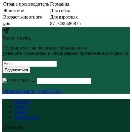
Страна производитель
Германия
Животное
Для собак
Возраст животного
Для взрослых
gtin
8717496486875
Будьте в курсе
Подпишитесь на последние обновления и
узнавайте о новинках и специальных предложениях первыми.
Подписаться
→
Обновить капчу (CAPTCHA)
Каталог
Бренды
Акции
Распродажи
Категории