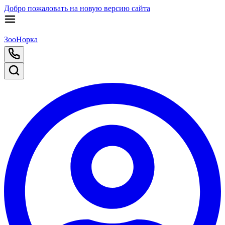
Добро пожаловать на новую версию сайта
ЗооНорка