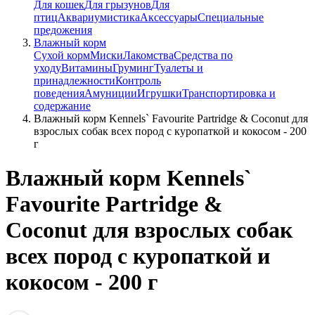
Для кошек
Для грызунов
Для
птиц
Аквариумистика
Аксессуары
Специальные
предожения
Влажный корм
Сухой корм
Миски
Лакомства
Средства по
уходу
Витамины
Груминг
Туалеты и
принадлежности
Контроль
поведения
Амуниции
Игрушки
Транспортировка и
содержание
Влажный корм Kennels` Favourite Partridge & Coconut для
взрослых собак всех пород с куропаткой и кокосом - 200
г
Влажный корм Kennels`
Favourite Partridge &
Coconut для взрослых собак
всех пород с куропаткой и
кокосом - 200 г